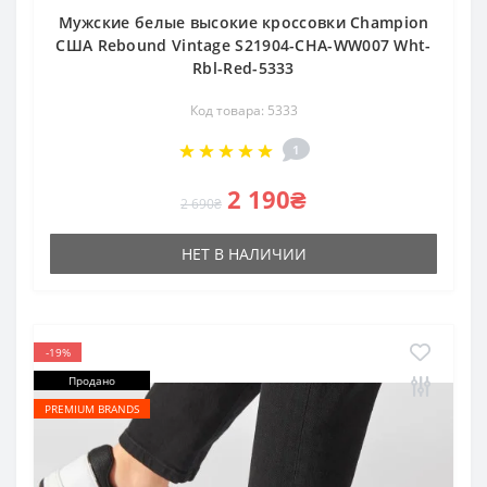
Мужские белые высокие кроссовки Champion
США Rebound Vintage S21904-CHA-WW007 Wht-
Rbl-Red-5333
Код товара: 5333
1
2 190₴
2 690₴
НЕТ В НАЛИЧИИ
-19%
Продано
PREMIUM BRANDS