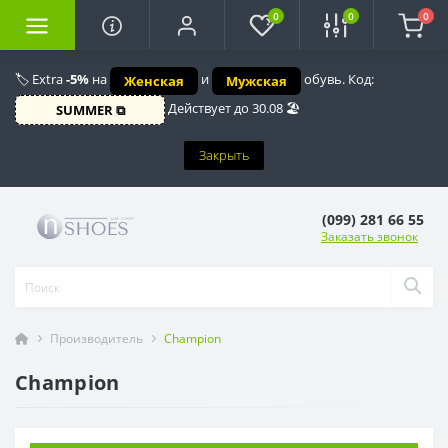
0
0
0
🏷️ Extra
-5%
на
и
обувь. Код:
Женская
Мужская
Действует до 30.08 🏖️
SUMMER ⧉
Закрыть
(099) 281 66 55
Заказать звонок
Производитель
Champion
Champion