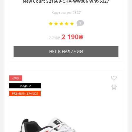
New Court S21669-CHA-WW006 Wht-5327
Код товара: 5327
1
2 190₴
2 790₴
НЕТ В НАЛИЧИИ
-28%
Продано
PREMIUM BRANDS