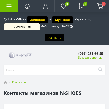
0
0
0
🏷️ Extra
-5%
на
и
обувь. Код:
Женская
Мужская
Действует до 30.08 🏖️
SUMMER ⧉
Закрыть
(099) 281 66 55
Заказать звонок
Контакты
Контакты магазинов N-SHOES