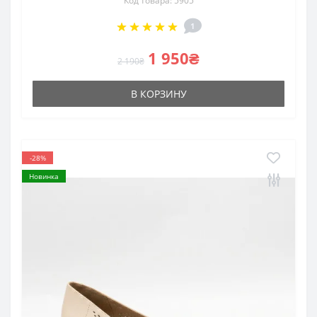
Код товара: 5905
1
1 950₴
2 190₴
В КОРЗИНУ
-28%
Новинка