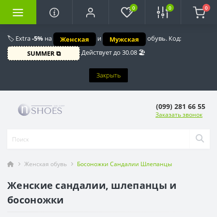
0
0
0
🏷️ Extra
-5%
на
и
обувь. Код:
Женская
Мужская
Действует до 30.08 🏖️
SUMMER ⧉
Закрыть
(099) 281 66 55
Заказать звонок
Женская обувь
Босоножки Сандалии Шлепанцы
Женские сандалии, шлепанцы и
босоножки