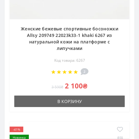
Женские бежевые спортивные босоножки
Allsy 209749 22023k33-1 khaki 6267 из
натуральной кожи на платформе с
липучками
Код товара: 6267
2
2 100₴
3 590₴
В КОРЗИНУ
-41%
Новинка