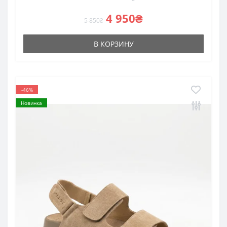
4 950₴
5 850₴
В КОРЗИНУ
-46%
Новинка