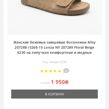
Женские бежевые замшевые босоножки Allsy
207288 r3268-15 Lonza NY 207289 Floral Beige
6230 на липучках комфортные и модные
Код товара: 6230
2
1 950₴
3 590₴
В КОРЗИНУ