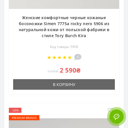
Женские комфортные черные кожаные
босоножки Simen 7775a rocky nero 5906 из
натуральной кожи от польской фабрики в
стиле Tory Burch Kira
Код товара: 5906
1
2 590₴
3 690₴
В КОРЗИНУ
-30%
PREMIUM BRANDS