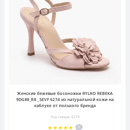
Женские бежевые босоножки RYLKO REBEKA
9DG88_R8 _5EVF 6274 из натуральной кожи на
каблуке от полького бренда
Код товара: 6274
1