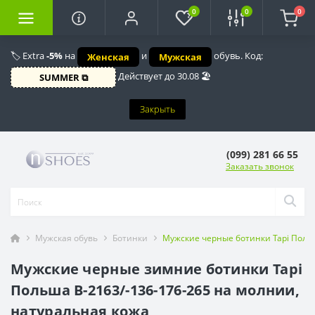
0
0
0
🏷️ Extra
-5%
на
и
обувь. Код:
Женская
Мужская
Действует до 30.08 🏖️
SUMMER ⧉
Закрыть
(099) 281 66 55
Заказать звонок
Мужская обувь
Ботинки
Мужские черные ботинки Tapi Польш
Мужские черные зимние ботинки Tapi
Польша B-2163/-136-176-265 на молнии,
натуральная кожа