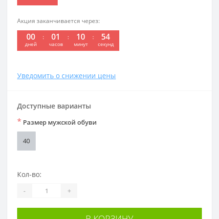
Акция заканчивается через:
00
01
10
54
:
:
:
дней
часов
минут
секунд
Уведомить о снижении цены
Доступные варианты
*
Размер мужской обуви
40
Кол-во:
-
+
В КОРЗИНУ