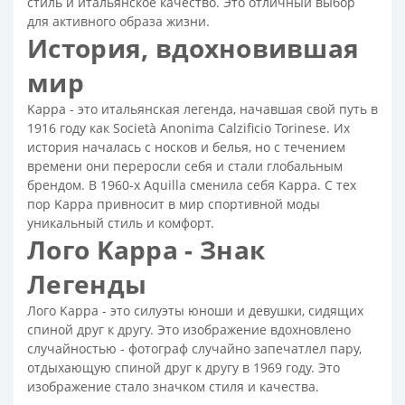
стиль и итальянское качество. Это отличный выбор
Кожаные ботинки на шнуровке мужские
для активного образа жизни.
История, вдохновившая
Кожаные ботинки мужские
Спортивные туфли мужские
мир
Классические замшевые туфли мужские
Классические коричневые мужские туфли
Kappa - это итальянская легенда, начавшая свой путь в
1916 году как Società Anonima Calzificio Torinese. Их
Мужская полуклассическая обувь
история началась с носков и белья, но с течением
Туфли мужские кожаные классические от польских
времени они переросли себя и стали глобальным
производителей
брендом. В 1960-х Aquilla сменила себя Kappa. С тех
Модные и стильные туфли
пор Kappa привносит в мир спортивной моды
уникальный стиль и комфорт.
Классические черные туфли мужские
Лого Kappa - Знак
Модные мужские туфли на весну
Легенды
Повседневные туфли мужские из натуральной кожи
Мужские бордовые туфли
Лого Kappa - это силуэты юноши и девушки, сидящих
спиной друг к другу. Это изображение вдохновлено
Мужские туфли с перфорацией
случайностью - фотограф случайно запечатлел пару,
Мужские туфли под костюм
Мужские остроносые туфли
отдыхающую спиной друг к другу в 1969 году. Это
изображение стало значком стиля и качества.
Мужская обувь под костюм
Мужские свадебные туфли