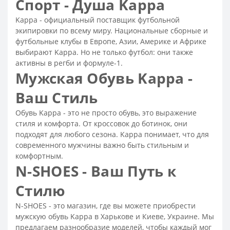
Спорт - Душа Kappa
Летняя мужская классическая обувь
Kappa - официальный поставщик футбольной
Классические черные туфли
экипировки по всему миру. Национальные сборные и
Классические мужские ботинки
футбольные клубы в Европе, Азии, Америке и Африке
выбирают Kappa. Но не только футбол: они также
Туфли мужские классические
активны в регби и формуле-1.
Мужские классические кожаные туфли
Мужская Обувь Kappa -
Мужские летние мокасины
Мужская обувь на лето
Ваш Стиль
Мужская туфли на лето
Мокасины замшевые мужские
Обувь Kappa - это не просто обувь, это выражение
Лоферы мужские коричневые
стиля и комфорта. От кроссовок до ботинок, они
Лоферы мужские кожаные
Лоферы мужские летние
подходят для любого сезона. Kappa понимает, что для
современного мужчины важно быть стильным и
Замшевые лоферы мужские
комфортным.
Мужская летняя обувь распродажа
N-SHOES - Ваш Путь к
Мужская обувь luxury-класса
Стилю
N-SHOES - это магазин, где вы можете приобрести
мужскую обувь Kappa в Харькове и Киеве, Украине. Мы
предлагаем разнообразие моделей, чтобы каждый мог