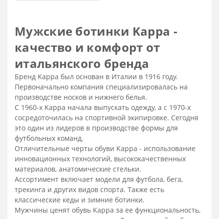
Высокие мужские ботинки на шнуровке
Мужские ботинки недорого со скидкой
Мужские ботинки Kappa -
Стильные мужские ботинки
качество и комфорт от
Ботинки трекинговые мужские
итальянского бренда
Теплые мужские ботинки на зиму
Бренд Kappa был основан в Италии в 1916 году.
Ботинки коричневые мужские
Первоначально компания специализировалась на
производстве носков и нижнего белья.
Ботинки мужские Осень-Зима
С 1960-х Kappa начала выпускать одежду, а с 1970-х
Мужские зимние ботинки на толстой подошве
сосредоточилась на спортивной экипировке. Сегодня
Ботинки мужские зимние кожаные классические
это один из лидеров в производстве формы для
футбольных команд.
Зимние классические ботинки мужские
Отличительные черты обуви Kappa - использование
Зимние мужские ботинки с натуральным мехом
инновационных технологий, высококачественных
материалов, анатомические стельки.
Зимние ботинки мужские кожаные с мехом
Ассортимент включает модели для футбола, бега,
Ботинки мужские зимние кожаные
трекинга и других видов спорта. Также есть
классические кеды и зимние ботинки.
Зимние мужские ботинки на молнии
Мужчины ценят обувь Kappa за ее функциональность,
Ботинки зимние мужские