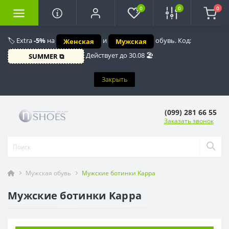
0
0
0
🏷️ Extra
-5%
на
и
обувь. Код:
Женская
Мужская
Действует до 30.08 🏖️
SUMMER ⧉
Закрыть
(099) 281 66 55
Заказать звонок
Мужская обувь
Мужские ботинки Kappa
Мужские ботинки Kappa