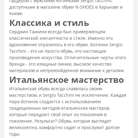
гардероб с мужскими ботинками Sergio Tacchini,
Ботинки мужские зимние кожаные
доступными в магазине обуви N-SHOES в Харькове и
Киеве.
Зимние мужские ботинки на молнии
Классика и стиль
Ботинки зимние мужские
Серджио Таккини всегда был приверженцем
Кожаные ботинки на шнуровке мужские
классической элегантности и стиля. Именно это
Кожаные ботинки мужские
Спортивные туфли мужские
вдохновение отразилось в его обуви. Ботинки Sergio
Tacchini - это не просто обувь, это настоящее
Классические замшевые туфли мужские
произведение искусства. Отличительные черты этого
Классические коричневые мужские туфли
бренда - это изящные линии, высокое качество
материалов и непревзойденное внимание к деталям.
Мужская полуклассическая обувь
Итальянское мастерство
Туфли мужские кожаные классические от польских
производителей
Итальянская обувь всегда славилась своим
мастерством, и Sergio Tacchini не исключение. Каждая
Модные и стильные туфли
пара ботинок создается с использованием
Классические черные туфли мужские
традиционных методов итальянских мастеров,
Модные мужские туфли на весну
которые передают свой опыт из поколения в
поколение. Результат? Обувь, которая выглядит
Повседневные туфли мужские из натуральной кожи
великолепно, комфортно сидит и прослужит долгие
Мужские бордовые туфли
годы.