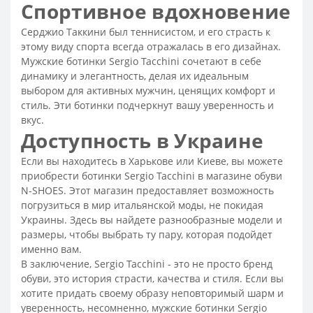
Спортивное вдохновение
Мужские туфли с перфорацией
Мужские туфли под костюм
Мужские остроносые туфли
Серджио Таккини был теннисистом, и его страсть к
этому виду спорта всегда отражалась в его дизайнах.
Мужская обувь под костюм
Мужские свадебные туфли
Мужские ботинки Sergio Tacchini сочетают в себе
Летняя мужская классическая обувь
динамику и элегантность, делая их идеальным
выбором для активных мужчин, ценящих комфорт и
Классические черные туфли
стиль. Эти ботинки подчеркнут вашу уверенность и
Классические мужские ботинки
вкус.
Доступность в Украине
Туфли мужские классические
Мужские классические кожаные туфли
Если вы находитесь в Харькове или Киеве, вы можете
приобрести ботинки Sergio Tacchini в магазине обуви
Мужские летние мокасины
Мужская обувь на лето
N-SHOES. Этот магазин предоставляет возможность
Мужская туфли на лето
Мокасины замшевые мужские
погрузиться в мир итальянской моды, не покидая
Лоферы мужские коричневые
Украины. Здесь вы найдете разнообразные модели и
размеры, чтобы выбрать ту пару, которая подойдет
Лоферы мужские кожаные
Лоферы мужские летние
именно вам.
Замшевые лоферы мужские
В заключение, Sergio Tacchini - это не просто бренд
обуви, это история страсти, качества и стиля. Если вы
Мужская летняя обувь распродажа
хотите придать своему образу неповторимый шарм и
Мужская обувь luxury-класса
уверенность, несомненно, мужские ботинки Sergio