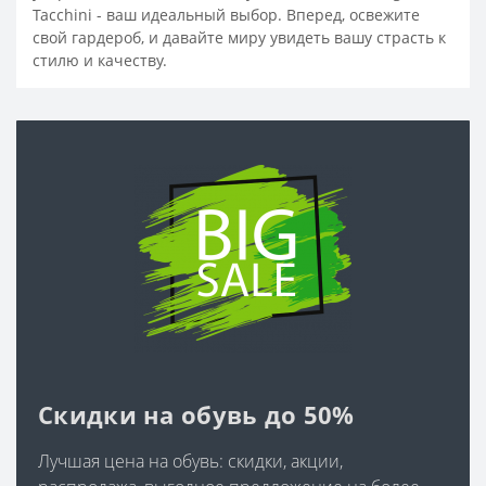
Tacchini - ваш идеальный выбор. Вперед, освежите
свой гардероб, и давайте миру увидеть вашу страсть к
стилю и качеству.
Скидки на обувь до 50%
Лучшая цена на обувь: скидки, акции,