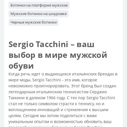
Ботинки на платформе мужские
Мужские ботинки на шнуровке
Черные мужские ботинки
Высокие мужские ботинки на шнуровке
Мужские ботинки недорого со скидкой
Sergio Tacchini – ваш
Стильные мужские ботинки
выбор в мире мужской
Ботинки трекинговые мужские
обуви
Теплые мужские ботинки на зиму
Ботинки коричневые мужские
Когда речь идет о выдающихся итальянских брендах в
мире моды, Sergio Tacchini - это имя, которое
Ботинки мужские Осень-Зима
невозможно проигнорировать. Этот бренд был создан
Мужские зимние ботинки на толстой подошве
легендарным итальянским теннисистом Серджио
Таккини в далеком 1966 году. С тех пор Sergio Tacchini
Ботинки мужские зимние кожаные классические
стал не только символом страсти к теннису, но и
Зимние классические ботинки мужские
воплощением инноваций и стремления к высшим
целям. Сегодня мы хотим поделиться с вами
Зимние мужские ботинки с натуральным мехом
уникальным опытом и возможностью обновить ваш
Зимние ботинки мужские кожаные с мехом