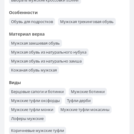
Выбрать мужские кроссовки s.Oliver
Выбрать мужские кроссовки Kangaroos
Особенности
Выбрать классическую мужскую обувь Tapi из Польши
Обувь для подростков
Мужская трекинговая обувь
Обувь мужская Lesta - польская обувь
Материал верха
Выбрать мужскую обувь Badura из Польши
Мужская замшевая обувь
Мужская обувь из натурального нубука
Мужская обувь из натурально замша
Кожаная обувь мужская
Виды
Берцовые сапоги и ботинки
Мужские ботинки
Мужские туфли оксфорды
Туфли-дерби
Мужские туфли монки
Мужские туфли мокасины
Лоферы мужские
Коричневые мужские туфли