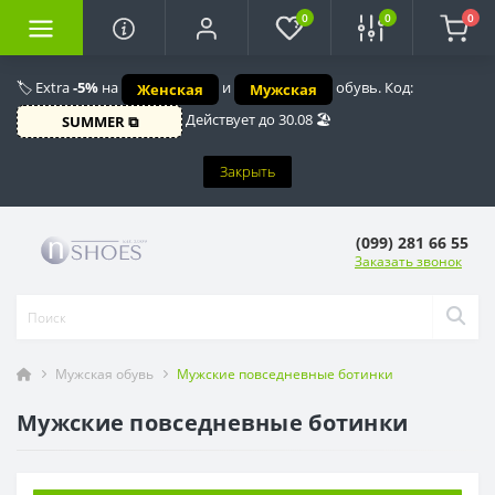
0
0
0
🏷️ Extra
-5%
на
и
обувь. Код:
Женская
Мужская
Действует до 30.08 🏖️
SUMMER ⧉
Закрыть
(099) 281 66 55
Заказать звонок
Мужская обувь
Мужские повседневные ботинки
Мужские повседневные ботинки