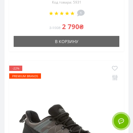
Код товара: 5931
1
2 790₴
3 190₴
В КОРЗИНУ
-22%
PREMIUM BRANDS