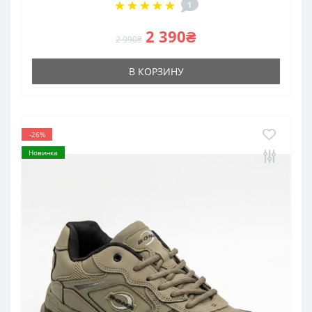
1
2 390₴
2 990₴
В КОРЗИНУ
-26%
Новинка