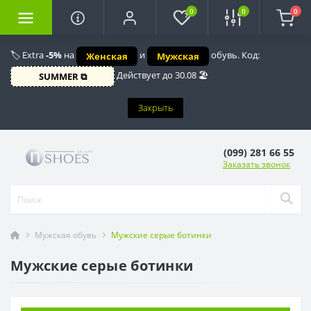
0
0
0
🏷️ Extra
-5%
на
и
обувь. Код:
Женская
Мужская
Действует до 30.08 🏖️
SUMMER ⧉
Закрыть
(099) 281 66 55
Заказать звонок
Мужская обувь
Мужские серые ботинки
Мужские серые ботинки