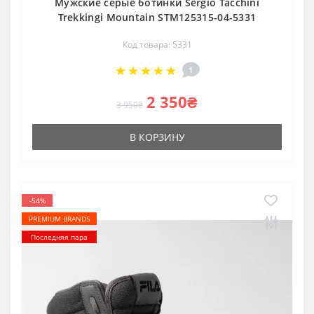
Мужские серые ботинки Sergio Tacchini
Trekkingi Mountain STM125315-04-5331
Код товара: 5331
1
2 350₴
3 950₴
В КОРЗИНУ
-54%
PREMIUM BRANDS
Последняя пара