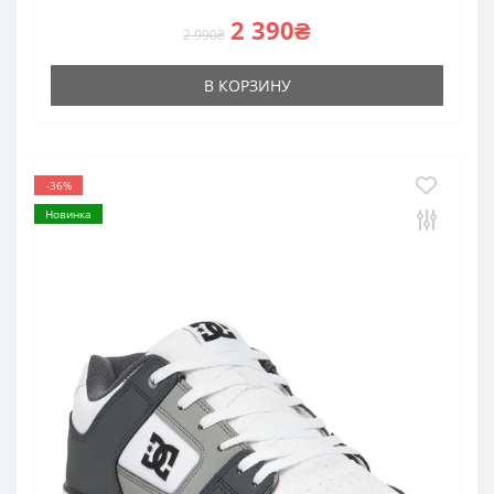
2 390₴
2 990₴
В КОРЗИНУ
-36%
Новинка