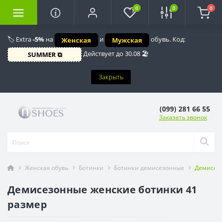
0
0
0
🏷️ Extra
-5%
на
и
обувь. Код:
Женская
Мужская
Действует до 30.08 🏖️
SUMMER ⧉
Закрыть
(099) 281 66 55
Заказать звонок
Женская обувь
Ботинки
Ботинки демисезонные
Демисезо
Демисезонные женские ботинки 41
размер