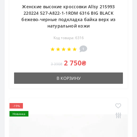
Женские высокие кроссовки Allsy 215993
220224 527-A822-1-1RDM 6316 BIG BLACK
бежево-черные подкладка байка верх из
натуральной кожи
Код товара: 6316
1
2 750₴
3 390₴
В КОРЗИНУ
-19%
Новинка