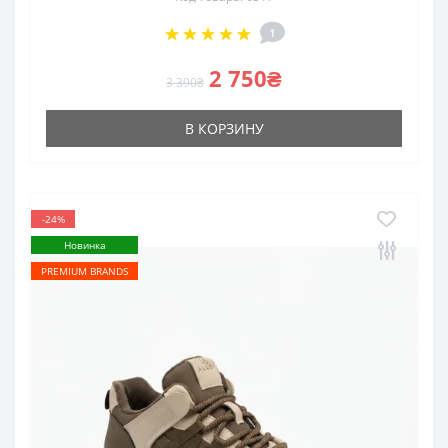
1
2 750₴
3 390₴
В КОРЗИНУ
-24%
Новинка
PREMIUM BRANDS