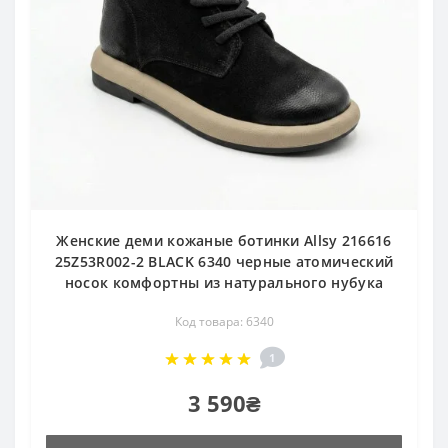
Женские деми кожаные ботинки Allsy 216616
25Z53R002-2 BLACK 6340 черные атомический
носок комфортны из натурального нубука
Код товара: 6340
1
3 590₴