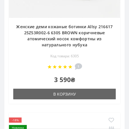
Женские деми кожаные ботинки Allsy 216617
25Z53R002-6 6305 BROWN коричневые
атомический носок комфортны из
натурального нубука
Код товара: 6305
1
3 590₴
В КОРЗИНУ
-18%
Новинка