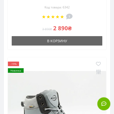
Код товара: 6342
1
2 890₴
3 890₴
В КОРЗИНУ
-19%
Новинка