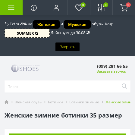
0
0
0
🏷️ Extra
-5%
на
и
обувь. Код:
Женская
Мужская
Действует до 30.08 🏖️
SUMMER ⧉
Закрыть
(099) 281 66 55
Заказать звонок
Женская обувь
Ботинки
Ботинки зимние
Женские зимние
Женские зимние ботинки 35 размер