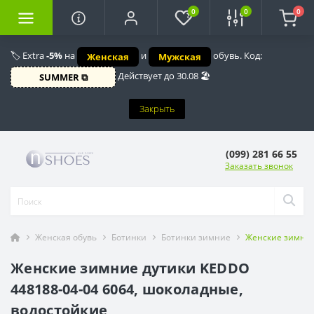
0
0
0
🏷️ Extra
-5%
на
и
обувь. Код:
Женская
Мужская
Действует до 30.08 🏖️
SUMMER ⧉
Закрыть
(099) 281 66 55
Заказать звонок
Женская обувь
Ботинки
Ботинки зимние
Женские зимние
Женские зимние дутики KEDDO
448188-04-04 6064, шоколадные,
водостойкие