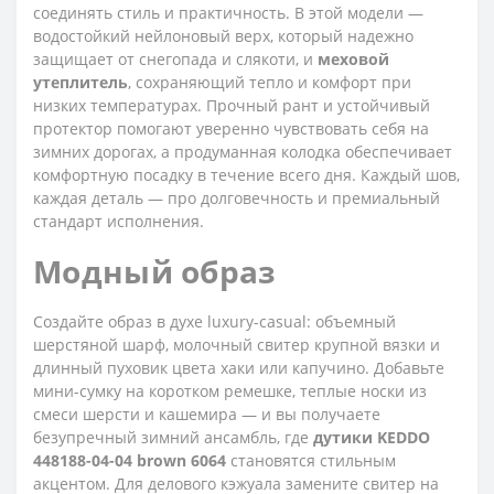
соединять стиль и практичность. В этой модели —
водостойкий нейлоновый верх, который надежно
защищает от снегопада и слякоти, и
меховой
утеплитель
, сохраняющий тепло и комфорт при
низких температурах. Прочный рант и устойчивый
протектор помогают уверенно чувствовать себя на
зимних дорогах, а продуманная колодка обеспечивает
комфортную посадку в течение всего дня. Каждый шов,
каждая деталь — про долговечность и премиальный
стандарт исполнения.
Модный образ
Создайте образ в духе luxury-casual: объемный
шерстяной шарф, молочный свитер крупной вязки и
длинный пуховик цвета хаки или капучино. Добавьте
мини-сумку на коротком ремешке, теплые носки из
смеси шерсти и кашемира — и вы получаете
безупречный зимний ансамбль, где
дутики KEDDO
448188-04-04 brown 6064
становятся стильным
акцентом. Для делового кэжуала замените свитер на