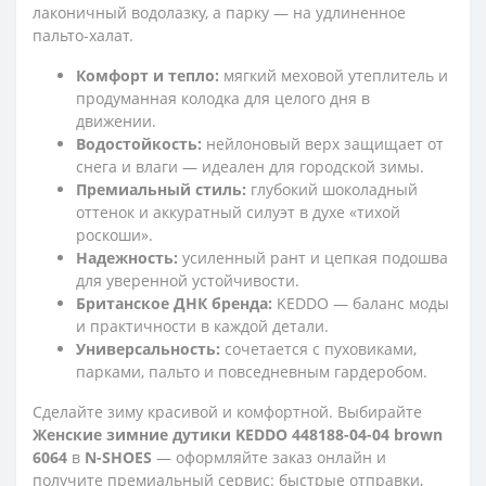
лаконичный водолазку, а парку — на удлиненное
пальто-халат.
Комфорт и тепло:
мягкий меховой утеплитель и
продуманная колодка для целого дня в
движении.
Водостойкость:
нейлоновый верх защищает от
снега и влаги — идеален для городской зимы.
Премиальный стиль:
глубокий шоколадный
оттенок и аккуратный силуэт в духе «тихой
роскоши».
Надежность:
усиленный рант и цепкая подошва
для уверенной устойчивости.
Британское ДНК бренда:
KEDDO — баланс моды
и практичности в каждой детали.
Универсальность:
сочетается с пуховиками,
парками, пальто и повседневным гардеробом.
Сделайте зиму красивой и комфортной. Выбирайте
Женские зимние дутики KEDDO 448188-04-04 brown
6064
в
N-SHOES
— оформляйте заказ онлайн и
получите премиальный сервис: быстрые отправки,