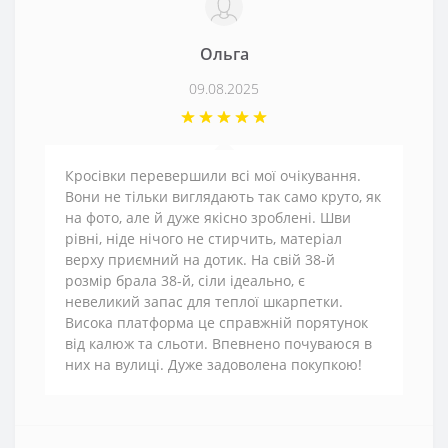
Ольга
09.08.2025
Кросівки перевершили всі мої очікування.
Вони не тільки виглядають так само круто, як
на фото, але й дуже якісно зроблені. Шви
рівні, ніде нічого не стирчить, матеріал
верху приємний на дотик. На свій 38-й
розмір брала 38-й, сіли ідеально, є
невеликий запас для теплої шкарпетки.
Висока платформа це справжній порятунок
від калюж та сльоти. Впевнено почуваюся в
них на вулиці. Дуже задоволена покупкою!