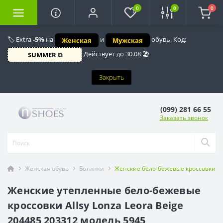
0
0
0
🏷️ Extra
-5%
на
и
обувь. Код:
Женская
Мужская
Действует до 30.08 🏖️
SUMMER ⧉
Закрыть
(099) 281 66 55
Заказать звонок
Женская обувь
Ботинки
Женские бело-бежевые кроссовки All
Женские утепленные бело-бежевые
кроссовки Allsy Lonza Leora Beige
204485 203312 модель 5945