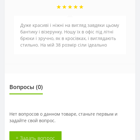
Дуже красиві і ніжні на вигляд завдяки цьому
бантику і візерунку. Ношу їх в офіс під літні
брюки і зручно, як в кросівках, і виглядають
стильно. На мій 38 розмір сіли ідеально
Вопросы
(0)
Нет вопросов о данном товаре, станьте первым и
задайте свой вопрос.
+ Задать вопрос