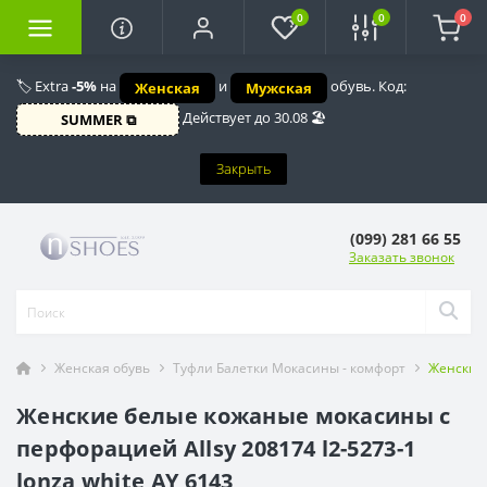
0
0
0
🏷️ Extra
-5%
на
и
обувь. Код:
Женская
Мужская
Действует до 30.08 🏖️
SUMMER ⧉
Закрыть
(099) 281 66 55
Заказать звонок
Женская обувь
Туфли Балетки Мокасины - комфорт
Женские 
Женские белые кожаные мокасины с
перфорацией Allsy 208174 l2-5273-1
lonza white AY 6143