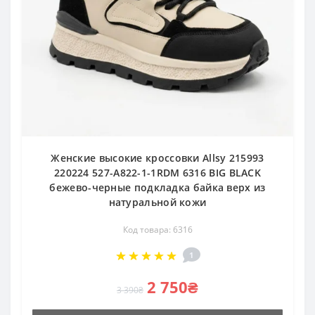
Женские высокие кроссовки Allsy 215993
220224 527-A822-1-1RDM 6316 BIG BLACK
бежево-черные подкладка байка верх из
натуральной кожи
Код товара: 6316
1
2 750₴
3 390₴