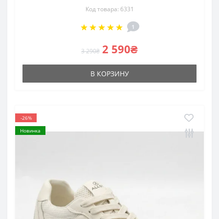
Код товара: 6331
1
2 590₴
3 290₴
В КОРЗИНУ
-26%
Новинка