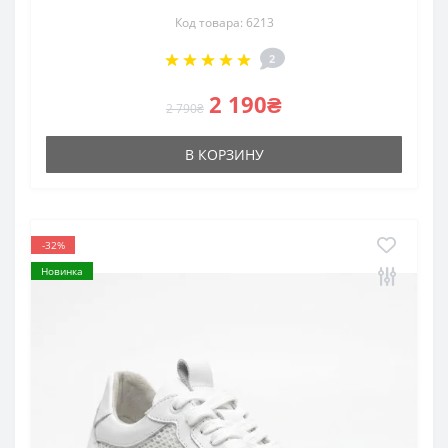
Код товара: 6213
2
2 190₴
2 790₴
В КОРЗИНУ
-32%
Новинка