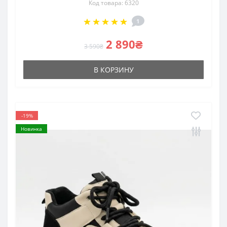
Код товара: 6320
1
2 890₴
3 590₴
В КОРЗИНУ
-19%
Новинка