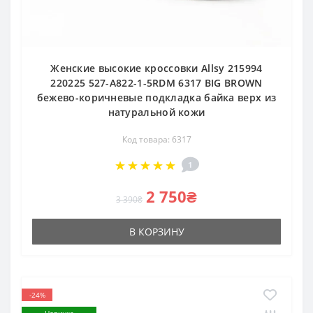
Женские высокие кроссовки Allsy 215994
220225 527-A822-1-5RDM 6317 BIG BROWN
бежево-коричневые подкладка байка верх из
натуральной кожи
Код товара: 6317
1
2 750₴
3 390₴
В КОРЗИНУ
-24%