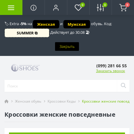
0
0
0
🏷️ Extra
-5%
на
и
обувь. Код:
Женская
Мужская
Действует до 30.08 🏖️
SUMMER ⧉
Закрыть
(099) 281 66 55
Заказать звонок
Женская обувь
Кроссовки Кеды
Кроссовки женские повседн
Кроссовки женские повседневные