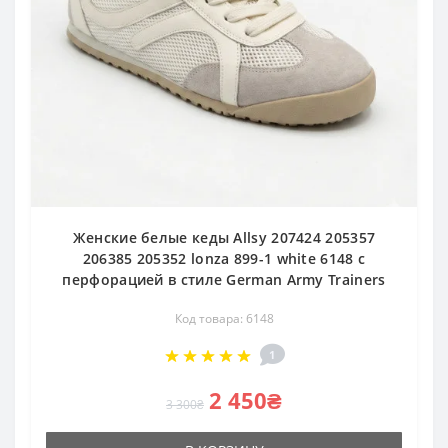
Женские белые кеды Allsy 207424 205357
206385 205352 lonza 899-1 white 6148 с
перфорацией в стиле German Army Trainers
Код товара: 6148
1
2 450₴
3 300₴