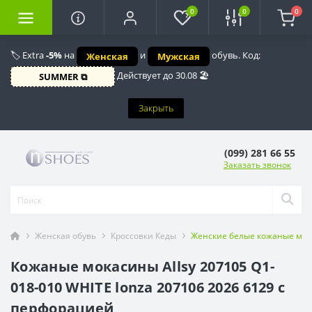
0
0
0
🏷️ Extra
-5%
на
и
обувь. Код:
Женская
Мужская
Действует до 30.08 🏖️
SUMMER ⧉
Закрыть
(099) 281 66 55
Заказать звонок
Женская обувь
Кроссовки Кеды
Женские белые кожаные мока
Кожаные мокасины Allsy 207105 Q1-
018-010 WHITE lonza 207106 2026 6129 с
перфорацией