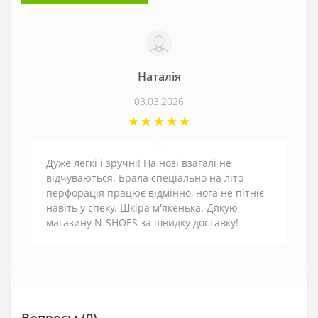
Наталія
03.03.2026
Дуже легкі і зручні! На нозі взагалі не
відчуваються. Брала спеціально на літо
перфорація працює відмінно, нога не пітніє
навіть у спеку. Шкіра м'якенька. Дякую
магазину N-SHOES за швидку доставку!