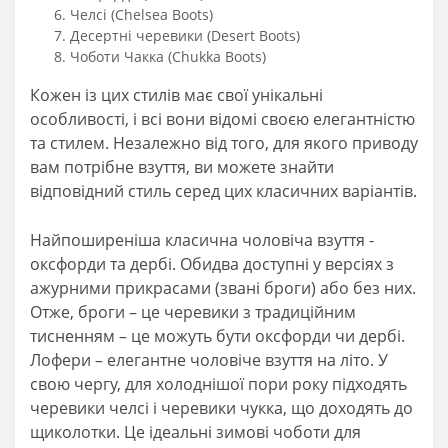
Челсі (Chelsea Boots)
Десертні черевики (Desert Boots)
Чоботи Чакка (Chukka Boots)
Кожен із цих стилів має свої унікальні
особливості, і всі вони відомі своєю елегантністю
та стилем. Незалежно від того, для якого приводу
вам потрібне взуття, ви можете знайти
відповідний стиль серед цих класичних варіантів.
Найпоширеніша класична чоловіча взуття -
оксфорди та дербі. Обидва доступні у версіях з
ажурними прикрасами (звані броги) або без них.
Отже, броги – це черевики з традиційним
тисненням – це можуть бути оксфорди чи дербі.
Лофери – елегантне чоловіче взуття на літо. У
свою чергу, для холоднішої пори року підходять
черевики челсі і черевики чукка, що доходять до
щиколотки. Це ідеальні зимові чоботи для