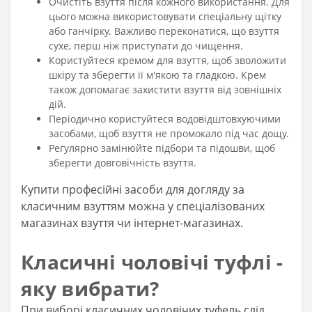
Очистіть взуття після кожного використання. Для
цього можна використовувати спеціальну щітку
або ганчірку. Важливо переконатися, що взуття
сухе, перш ніж приступати до чищення.
Користуйтеся кремом для взуття, щоб зволожити
шкіру та зберегти її м'якою та гладкою. Крем
також допомагає захистити взуття від зовнішніх
дій.
Періодично користуйтеся водовідштовхуючими
засобами, щоб взуття не промокало під час дощу.
Регулярно замінюйте підбори та підошви, щоб
зберегти довговічність взуття.
Купити професійні засоби для догляду за
класичним взуттям можна у спеціалізованих
магазинах взуття чи інтернет-магазинах.
Класичні чоловічі туфлі -
яку вибрати?
При виборі класичних чоловічих туфель слід