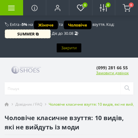
0
0
0
🏷️ Extra
-5%
на
та
взуття. Код:
Жіноче
Чоловіче
Діє до 30.08 🏖️
SUMMER ⧉
Закрити
(099) 281 66 55
Замовити дзвінок
Довідник / FAQ
Чоловіче класичне взуття: 10 видів, які не вийду
Чоловіче класичне взуття: 10 видів,
які не вийдуть із моди