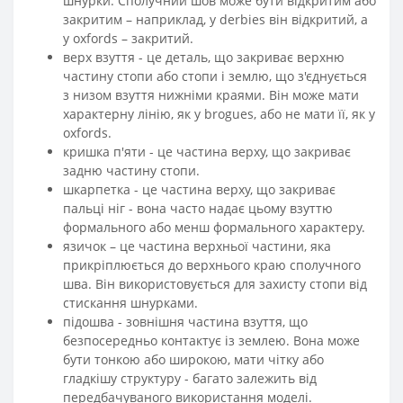
шнурки. Сполучний шов може бути відкритим або
закритим – наприклад, у derbies він відкритий, а
у oxfords – закритий.
верх взуття - це деталь, що закриває верхню
частину стопи або стопи і землю, що з'єднується
з низом взуття нижніми краями. Він може мати
характерну лінію, як у brogues, або не мати її, як у
oxfords.
кришка п'яти - це частина верху, що закриває
задню частину стопи.
шкарпетка - це частина верху, що закриває
пальці ніг - вона часто надає цьому взуттю
формального або менш формального характеру.
язичок – це частина верхньої частини, яка
прикріплюється до верхнього краю сполучного
шва. Він використовується для захисту стопи від
стискання шнурками.
підошва - зовнішня частина взуття, що
безпосередньо контактує із землею. Вона може
бути тонкою або широкою, мати чітку або
гладкішу структуру - багато залежить від
передбачуваного використання моделі.