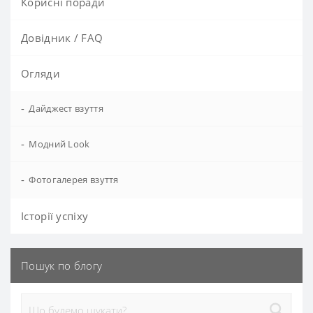
Корисні поради
Довідник / FAQ
Огляди
-
Дайджест взуття
-
Модний Look
-
Фотогалерея взуття
Історії успіху
Пошук по блогу