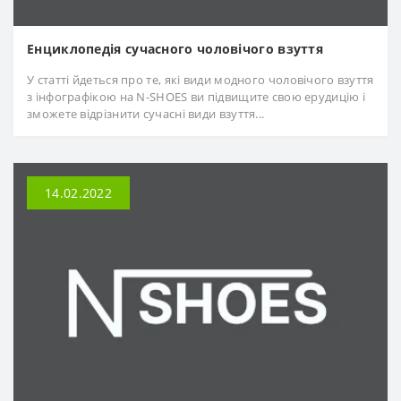
Енциклопедія сучасного чоловічого взуття
У статті йдеться про те, які види модного чоловічого взуття
з інфографікою на N-SHOES ви підвищите свою ерудицію і
зможете відрізнити сучасні види взуття...
14.02.2022