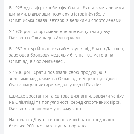
В 1925 Адольф розробив футбольні бутси з металевими
шипами, відкривши нову еру в історії футболу.
Олімпійська слава: зв'язок із великими спортсменами
У 1928 році спортсмени вперше виступили у взутті
Dassler на Олімпіаді в Амстердамі.
В 1932 Артур Йонат, взутий у взуття від братів Дасслер,
завоював бронзову медаль у бігу на 100 метрів на
Олімпіаді в Лос-Анджелесі.
У 1936 році брати пов'язали свою продукцію із
золотими медалями на Олімпіаді в Берліні, де Джессі
Оуенс виграв чотири медалі у взутті Dassler.
Швидке зростання та світове визнання. Завдяки успіху
на Олімпіаді та популярності серед спортивних зірок,
Dassler став відомим у всьому світі.
На початок Другої світової війни брати продавали
близько 200 тис. пар взуття щорічно.