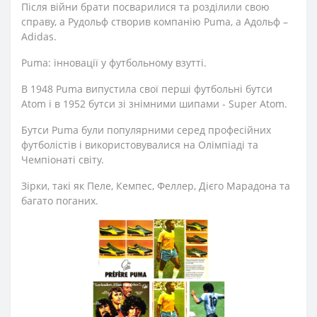
Після війни брати посварилися та розділили свою
справу, а Рудольф створив компанію Puma, а Адольф –
Adidas.
Puma: інновації у футбольному взутті.
В 1948 Puma випустила свої перші футбольні бутси
Atom і в 1952 бутси зі знімними шипами - Super Atom.
Бутси Puma були популярними серед професійних
футболістів і використовувалися на Олімпіаді та
Чемпіонаті світу.
Зірки, такі як Пеле, Кемпес, Феллер, Дієго Марадона та
багато поганих.