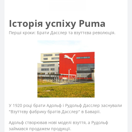
Історія успіху Puma
Перші кроки: Брати Дасслер та взуттєва революція.
У 1920 році брати Адольф і Рудольф Дасслер заснували
"Взуттєву фабрику братів Дасслер" в Баварії.
Адольф створював нові моделі взуття, а Рудольф
займався продажем продукції.