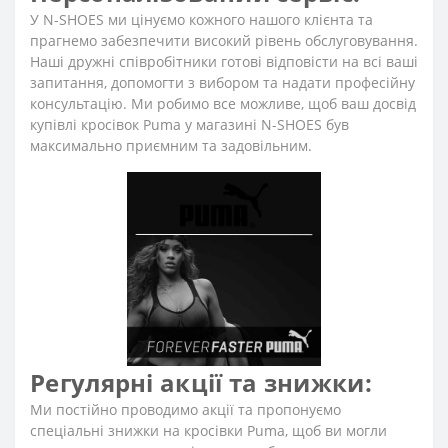
У N-SHOES ми цінуємо кожного нашого клієнта та
прагнемо забезпечити високий рівень обслуговування.
Наші дружні співробітники готові відповісти на всі ваші
запитання, допомогти з вибором та надати професійну
консультацію. Ми робимо все можливе, щоб ваш досвід
купівлі кросівок Puma у магазині N-SHOES був
максимально приємним та задовільним.
Регулярні акції та знижки:
Ми постійно проводимо акції та пропонуємо
спеціальні знижки на кросівки Puma, щоб ви могли