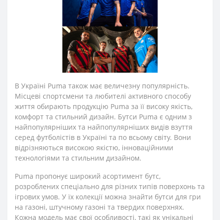
В Україні Puma також має величезну популярність.
Місцеві спортсмени та любителі активного способу
життя обирають продукцію Puma за її високу якість,
комфорт та стильний дизайн. Бутси Puma є одним з
найпопулярніших та найпопулярніших видів взуття
серед футболістів в Україні та по всьому світу. Вони
відрізняються високою якістю, інноваційними
технологіями та стильним дизайном.
Puma пропонує широкий асортимент бутс,
розроблених спеціально для різних типів поверхонь та
ігрових умов. У їх колекції можна знайти бутси для гри
на газоні, штучному газоні та твердих поверхнях.
Кожна модель має свої особливості, такі як унікальні