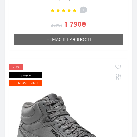
1
1 790₴
2 690₴
НЕМАЄ В НАЯВНОСТІ
-31%
Продано
PREMIUM BRANDS