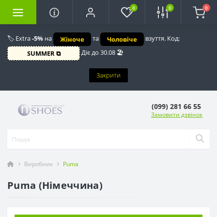
0
0
0
🏷️ Extra
-5%
на
та
взуття. Код:
Жіноче
Чоловіче
Діє до 30.08 🏖️
SUMMER ⧉
Закрити
(099) 281 66 55
Замовити дзвінок
Виробник
Puma
Puma (Німеччина)