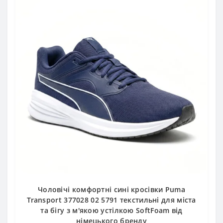
Чоловічі комфортні сині кросівки Puma
Transport 377028 02 5791 текстильні для міста
та бігу з м'якою устілкою SoftFoam від
німецького бренду