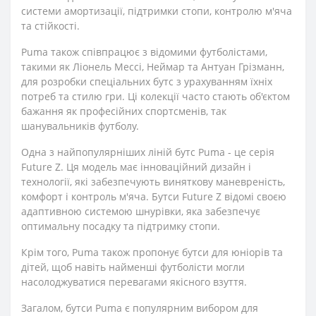
системи амортизації, підтримки стопи, контролю м'яча
та стійкості.
Puma також співпрацює з відомими футболістами,
такими як Ліонель Мессі, Неймар та Антуан Грізманн,
для розробки спеціальних бутс з урахуванням їхніх
потреб та стилю гри. Ці колекції часто стають об'єктом
бажання як професійних спортсменів, так
шанувальників футболу.
Одна з найпопулярніших ліній бутс Puma - це серія
Future Z. Ця модель має інноваційний дизайн і
технології, які забезпечують виняткову маневреність,
комфорт і контроль м'яча. Бутси Future Z відомі своєю
адаптивною системою шнурівки, яка забезпечує
оптимальну посадку та підтримку стопи.
Крім того, Puma також пропонує бутси для юніорів та
дітей, щоб навіть найменші футболісти могли
насолоджуватися перевагами якісного взуття.
Загалом, бутси Puma є популярним вибором для