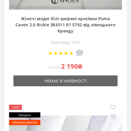
Жіночі модні білі шкіряні кросівки Puma
Caven 2.0 Rickie 384311 01 5792 від німецького
бренду
Код товару: 5792
1
2 190₴
3 190₴
НЕМАЄ В НАЯВНОСТІ
-33%
Продано
PREMIUM BRANDS