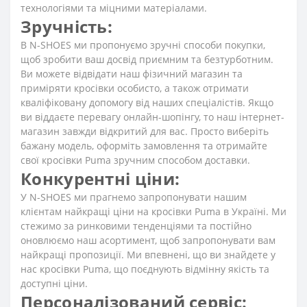
технологіями та міцними матеріалами.
Зручність:
В N-SHOES ми пропонуємо зручні способи покупки,
щоб зробити ваш досвід приємним та безтурботним.
Ви можете відвідати наш фізичний магазин та
приміряти кросівки особисто, а також отримати
кваліфіковану допомогу від наших спеціалістів. Якщо
ви віддаєте перевагу онлайн-шопінгу, то наш інтернет-
магазин завжди відкритий для вас. Просто виберіть
бажану модель, оформіть замовлення та отримайте
свої кросівки Puma зручним способом доставки.
Конкурентні ціни:
У N-SHOES ми прагнемо запропонувати нашим
клієнтам найкращі ціни на кросівки Puma в Україні. Ми
стежимо за ринковими тенденціями та постійно
оновлюємо наш асортимент, щоб запропонувати вам
найкращі пропозиції. Ми впевнені, що ви знайдете у
нас кросівки Puma, що поєднують відмінну якість та
доступні ціни.
Персоналізований сервіс: