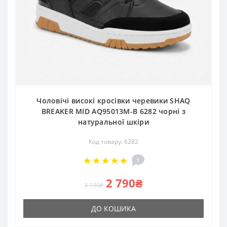
Чоловічі високі кросівки черевики SHAQ
BREAKER MID AQ95013M-B 6282 чорні з
натуральної шкіри
Код товару: 6282
1
2 790₴
3 190₴
ДО КОШИКА