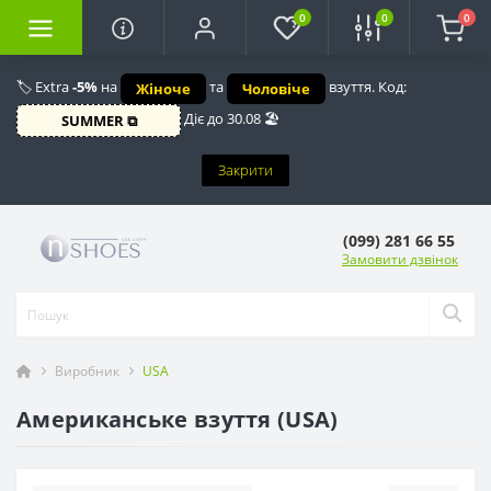
0
0
0
🏷️ Extra
-5%
на
та
взуття. Код:
Жіноче
Чоловіче
Діє до 30.08 🏖️
SUMMER ⧉
Закрити
(099) 281 66 55
Замовити дзвінок
Виробник
USA
Американське взуття (USA)