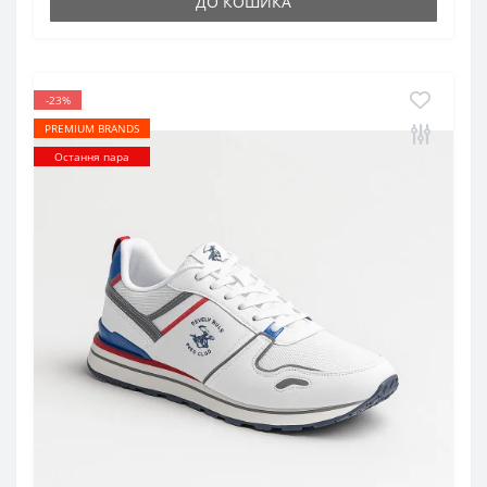
ДО КОШИКА
-23%
PREMIUM BRANDS
Остання пара