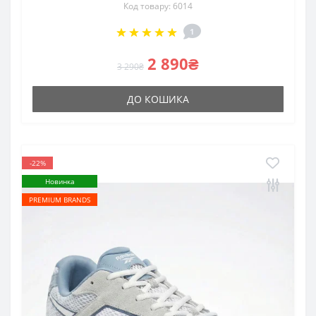
Код товару: 6014
1
2 890₴
3 290₴
ДО КОШИКА
-22%
Новинка
PREMIUM BRANDS