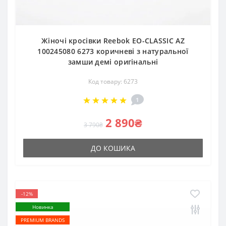
Жіночі кросівки Reebok EO-CLASSIC AZ
100245080 6273 коричневі з натуральної
замши демі оригінальні
Код товару: 6273
1
2 890₴
3 790₴
ДО КОШИКА
-12%
Новинка
PREMIUM BRANDS