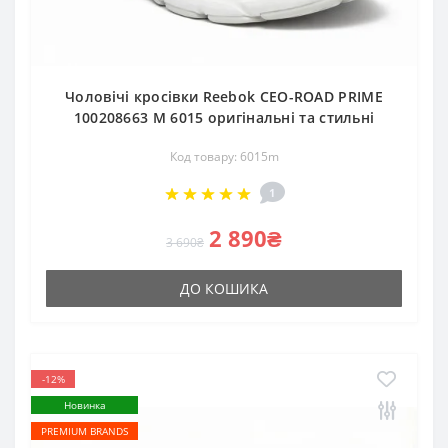
Чоловічі кросівки Reebok CEO-ROAD PRIME
100208663 M 6015 оригінальні та стильні
Код товару: 6015m
1
2 890₴
3 690₴
ДО КОШИКА
-12%
Новинка
PREMIUM BRANDS