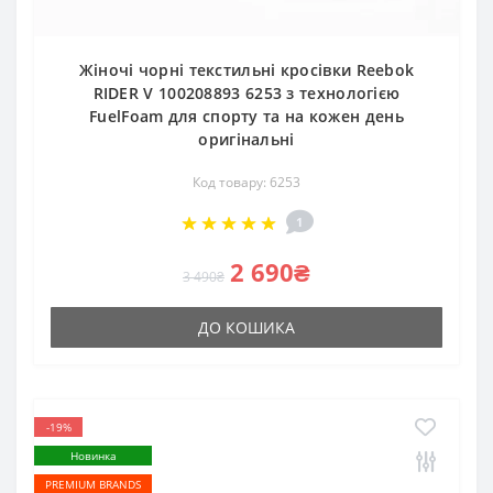
Жіночі чорні текстильні кросівки Reebok
RIDER V 100208893 6253 з технологією
FuelFoam для спорту та на кожен день
оригінальні
Код товару: 6253
1
2 690₴
3 490₴
ДО КОШИКА
-19%
Новинка
PREMIUM BRANDS