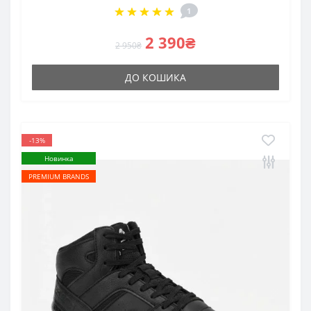
1
2 390₴
2 950₴
ДО КОШИКА
-13%
Новинка
PREMIUM BRANDS