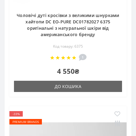
Чоловічі дуті кросівки з великими шнурками
хайтопи DC EO-PURE DC01782027 6375
оригінальні з натуральної шкіри від
американського бренду
Код товару: 6375
1
4 550₴
ДО КОШИКА
-33%
PREMIUM BRANDS