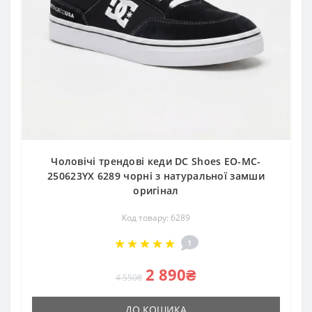
Чоловічі трендові кеди DC Shoes EO-MC-
250623YX 6289 чорні з натуральної замши
оригінал
Код товару: 6289
1
2 890₴
4 550₴
ДО КОШИКА