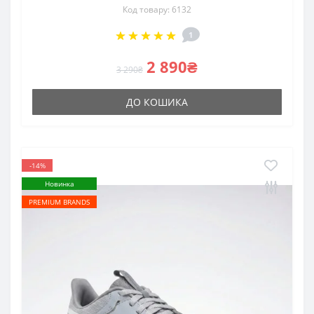
Код товару: 6132
1
2 890₴
3 290₴
ДО КОШИКА
-14%
Новинка
PREMIUM BRANDS