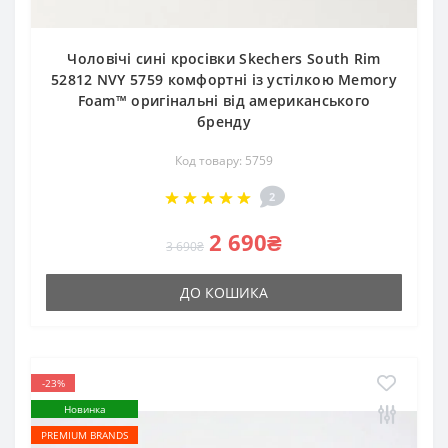
Чоловічі сині кросівки Skechers South Rim
52812 NVY 5759 комфортні із устілкою Memory
Foam™ оригінальні від американського
бренду
Код товару: 5759
2
2 690₴
3 690₴
ДО КОШИКА
-23%
Новинка
PREMIUM BRANDS