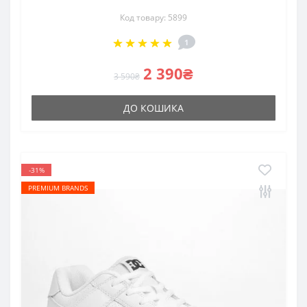
Код товару: 5899
1
2 390₴
3 590₴
ДО КОШИКА
-31%
PREMIUM BRANDS