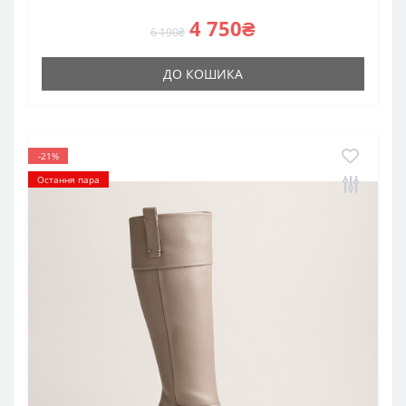
4 750₴
6 190₴
ДО КОШИКА
-21%
Остання пара