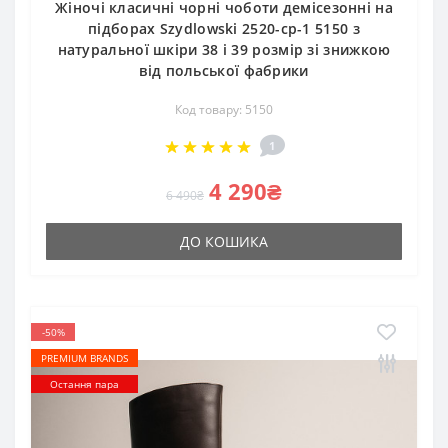
Жіночі класичні чорні чоботи демісезонні на
підборах Szydlowski 2520-cp-1 5150 з
натуральної шкіри 38 і 39 розмір зі знижкою
від польської фабрики
Код товару: 5150
1
4 290₴
6 490₴
ДО КОШИКА
-50%
PREMIUM BRANDS
Остання пара