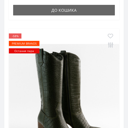
ДО КОШИКА
-58%
PREMIUM BRANDS
Остання пара