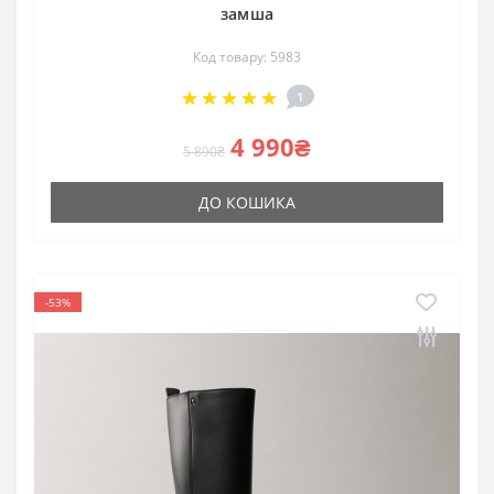
замша
Код товару: 5983
1
4 990₴
5 890₴
ДО КОШИКА
-53%