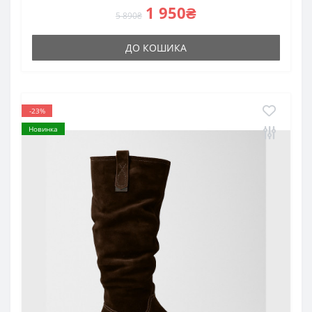
1 950₴
5 890₴
ДО КОШИКА
-23%
Новинка