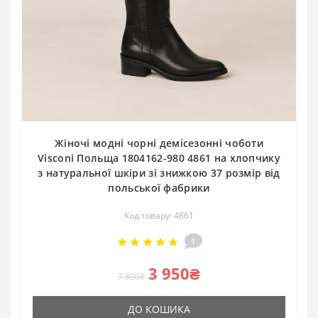
Жіночі модні чорні демісезонні чоботи
Visconi Польща 1804162-980 4861 на хлопчику
з натуральної шкіри зі знижкою 37 розмір від
польської фабрики
Код товару: 4861
1
3 950₴
7 890₴
ДО КОШИКА