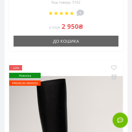
Код товару: 5162
1
2 950₴
6 750₴
ДО КОШИКА
-24%
Новинка
PREMIUM BRANDS