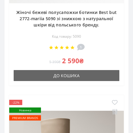
Жіночі бежеві полусапожки ботинки Best but
2772-mariia 5090 зі знижкою з натуральної
шкіри від польського бренду.
Код товару: 5090
1
2 590₴
5 390₴
ДО КОШИКА
-22%
Новинка
PREMIUM BRANDS