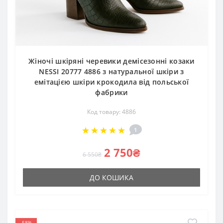
Жіночі шкіряні черевики демісезонні козаки
NESSI 20777 4886 з натуральної шкіри з
емітацією шкіри крокодила від польської
фабрики
Код товару: 4886
1
2 750₴
6 550₴
ДО КОШИКА
-58%