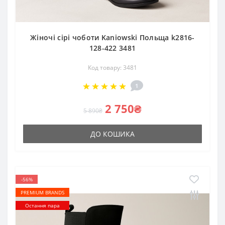
Жіночі сірі чоботи Kaniowski Польща k2816-
128-422 3481
Код товару: 3481
1
2 750₴
5 890₴
ДО КОШИКА
-56%
PREMIUM BRANDS
Остання пара