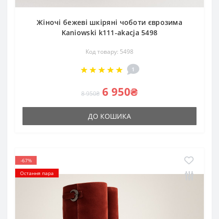
Жіночі бежеві шкіряні чоботи єврозима
Kaniowski k111-akacja 5498
Код товару: 5498
1
6 950₴
8 950₴
ДО КОШИКА
-67%
Остання пара