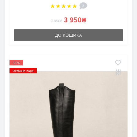
2
3 950₴
7 850₴
ДО КОШИКА
-50%
Остання пара