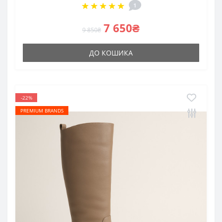
1
7 650₴
9 850₴
ДО КОШИКА
-22%
PREMIUM BRANDS