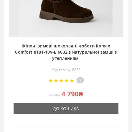
Жіночі зимові шоколадні чоботи Romax
Comfort 8181-10v-E 6032 з натуральної замші з
утепленням.
Код товару: 6032
1
4 790₴
6 190₴
ДО КОШИКА