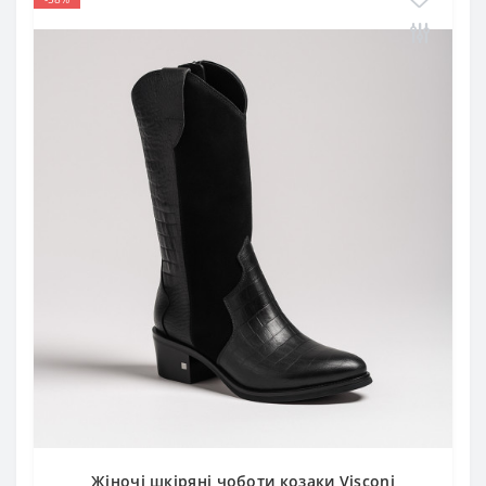
Жіночі шкіряні чоботи козаки Visconi