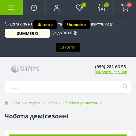
0
0
0
🏷️ Extra
-5%
на
та
взуття. Код:
Жіноче
Чоловіче
Діє до 30.08 🏖️
SUMMER ⧉
Закрити
(099) 281 66 55
Замовити дзвінок
Жіноче взуття
Чоботи
Чоботи демісезонні
Чоботи демісезонні