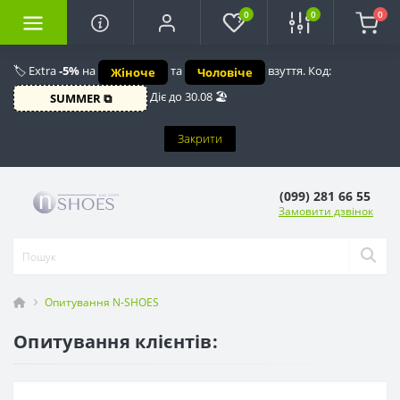
0
0
0
🏷️ Extra
-5%
на
та
взуття. Код:
Жіноче
Чоловіче
Діє до 30.08 🏖️
SUMMER ⧉
Закрити
(099) 281 66 55
Замовити дзвінок
Опитування N-SHOES
Опитування клієнтів: