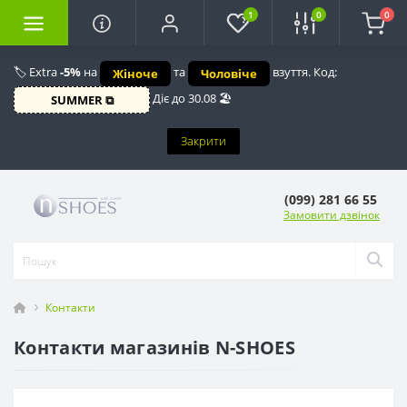
1
0
0
🏷️ Extra
-5%
на
та
взуття. Код:
Жіноче
Чоловіче
Діє до 30.08 🏖️
SUMMER ⧉
Закрити
(099) 281 66 55
Замовити дзвінок
Контакти
Контакти магазинів N-SHOES