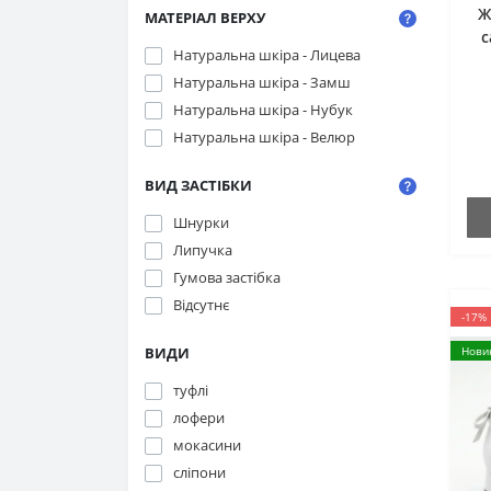
Ж
МАТЕРІАЛ ВЕРХУ
с
Натуральна шкіра - Лицева
L
Натуральна шкіра - Замш
Натуральна шкіра - Нубук
Натуральна шкіра - Велюр
ВИД ЗАСТІБКИ
Шнурки
Липучка
Гумова застібка
Відсутнє
-17%
Нови
ВИДИ
туфлі
лофери
мокасини
сліпони