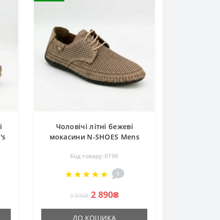
і
Чоловічі літні бежеві
's
мокасини N-SHOES Mens
k
211829 177 beige nubuk
Код товару: 6196
 з
6196 туфлі на шнурівці в
стилі ECCO Casual Comfort
1
2 890₴
3 590₴
ДО КОШИКА