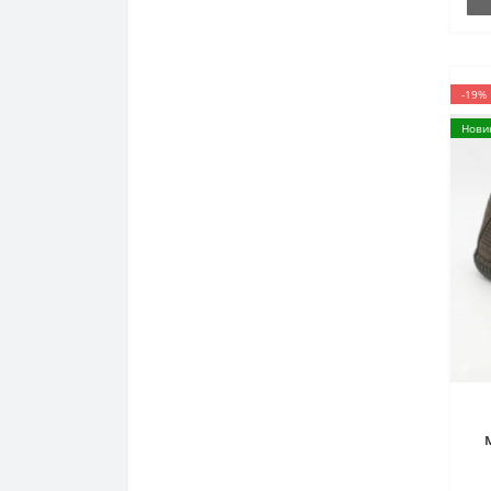
-19%
Нови
21