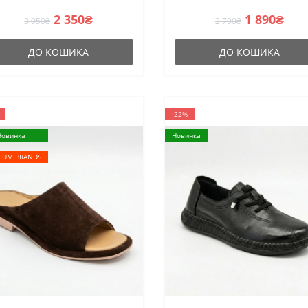
турецького виробника
2 350₴
1 890₴
3 950₴
2 790₴
ДО КОШИКА
ДО КОШИКА
-22%
Новинка
Новинка
IUM BRANDS