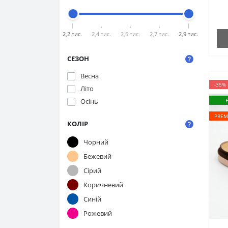
2,2 тис.
2,4 тис.
2,5 тис.
2,7 тис.
2,9 тис.
СЕЗОН
Весна
-35%
Літо
Осінь
PREM
КОЛІР
Чорний
Бежевий
Сірий
Коричневий
Синій
Рожевий