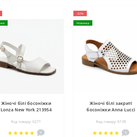
-32%
нка
Новинка
Жіночі білі босоніжки
Жіночі білі закриті
Lonza New York 213954
босоніжки Anna Lucci
24052 White 6271
Туреччина 199857-1846
Код товару: 6271
Код товару: 6138
урецького виробництва з
532-08 BEYAZ DERI KOG
натуральної шкіри
6138-5235 закриті з
1
1
натуральної шкіри від