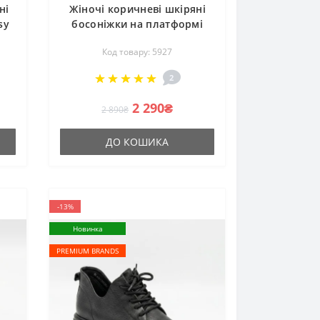
ні
Жіночі коричневі шкіряні
sy
босоніжки на платформі
72
Lonza New York 199894
Код товару: 5927
х
3681-830 5927 brown
турецького виробництва
2
2 290₴
2 890₴
ДО КОШИКА
-13%
Новинка
PREMIUM BRANDS