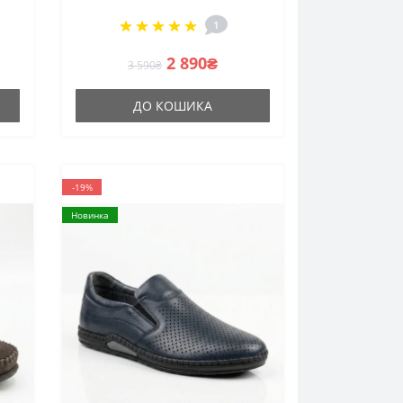
шнурках
1
2 890₴
3 590₴
ДО КОШИКА
-19%
Новинка