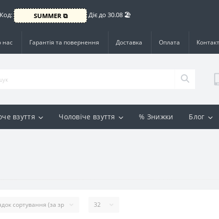
 Код:
Діє до 30.08 🏖️
SUMMER ⧉
 нас
Гарантія та повернення
Доставка
Оплата
Контак
оче взуття
Чоловіче взуття
% Знижки
Блог