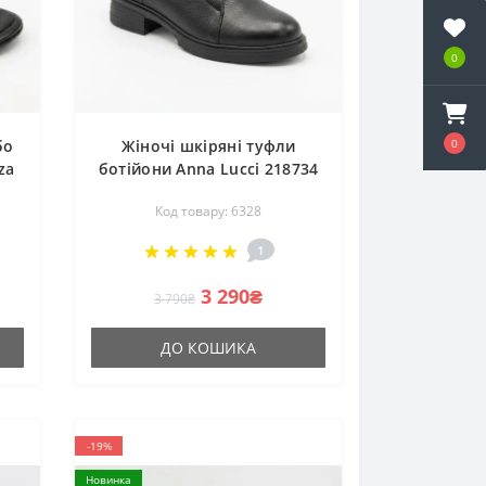
0
0
бо
Жіночі шкіряні туфли
za
ботійони Anna Lucci 218734
DX01331-37 A BLACK 6328
Код товару: 6328
чорні демісезонні на
стійких підборах з
1
натуральної шкіри
3 290₴
3 790₴
ДО КОШИКА
-19%
Новинка