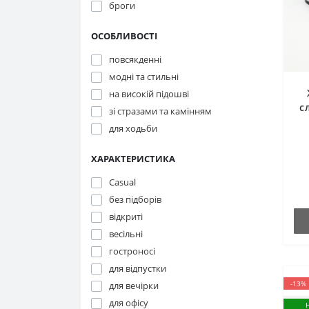
броги
ОСОБЛИВОСТІ
повсякденні
модні та стильні
на високій підошві
с
зі стразами та камінням
для ходьби
ХАРАКТЕРИСТИКА
п
Casual
без підборів
відкриті
весільні
гостроносі
для відпустки
-13%
для вечірки
для офісу