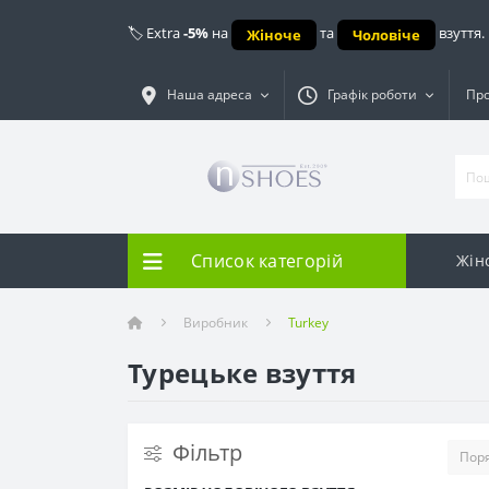
🏷️ Extra
-5%
на
та
взуття.
Жіноче
Чоловіче
Наша адреса
Графік роботи
Про
Список категорій
Жін
Виробник
Turkey
Турецьке взуття
Фiльтр