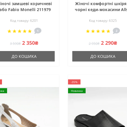
іночі замшеві коричневі
Жіночі комфортні шкіря
або Fabio Monelli 211979
чорні кеди-мокасини All
onza 1220-170 kahve 6201
207743 q1-01-2 Black 61
Код товару: 6201
Код товару: 6325
демісезонні на гумови
шнурках у стилі Rieker
1
2
2 350₴
2 290₴
3 590₴
2 950₴
ДО КОШИКА
ДО КОШИКА
-35%
нка
Новинка