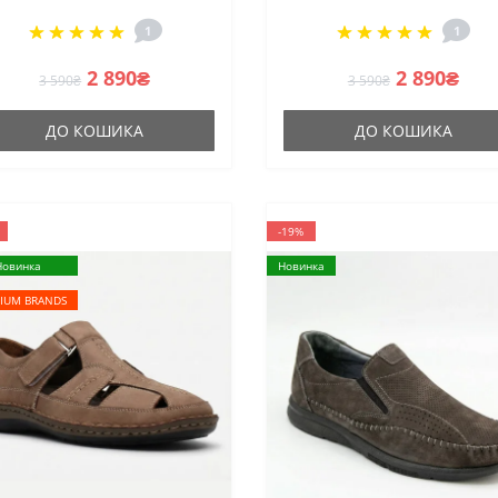
убуку на шнурівці у стилі
шнурівці в стилі ECCO
1
1
ECCO Casual Comfort
Casual Comfort
2 890₴
2 890₴
3 590₴
3 590₴
ДО КОШИКА
ДО КОШИКА
-19%
Новинка
Новинка
IUM BRANDS