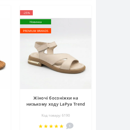
-25%
Новинка
PREMIUM BRANDS
Жіночі босоніжки на
низькому ходу LaPya Trend
67
096 m-198 94 6190 у
Код товару: 6190
A
бежевому кольорі
натуральна шкіра від
1
турецього виробника в