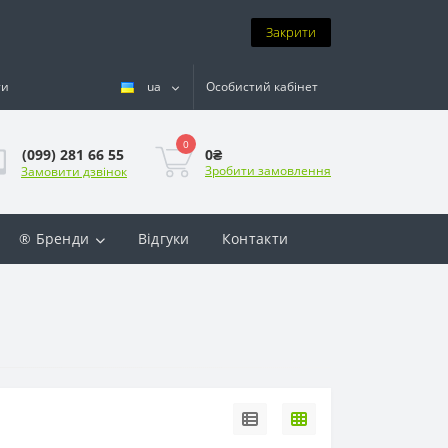
Закрити
ти
ua
Особистий кабінет
0
0₴
(099) 281 66 55
Зробити замовлення
Замовити дзвінок
® Бренди
Відгуки
Контакти