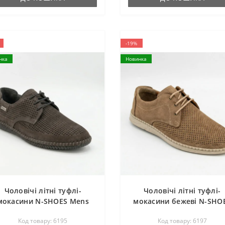
-19%
нка
Новинка
Чоловічі літні туфлі-
Чоловічі літні туфлі-
мокасини N-SHOES Mens
мокасини бежеві N-SHO
1832 177 grey nubuk 6195
211851 417 beige nubu
Код товару: 6195
Код товару: 6197
із натурального сірого
6197 натуральний нубук