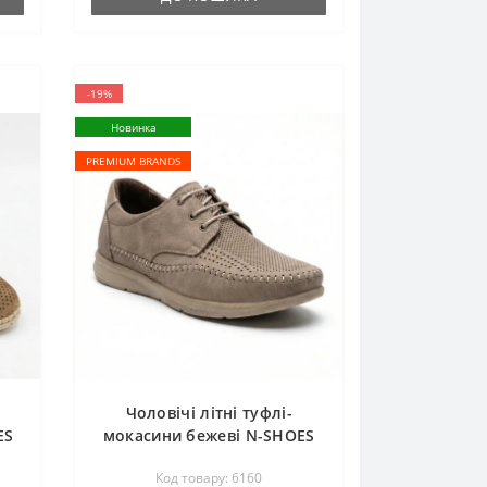
-19%
Новинка
PREMIUM BRANDS
Чоловічі літні туфлі-
ES
мокасини бежеві N-SHOES
k
Mens 185342 021 vizone
Код товару: 6160
 на
nubuk 6160, шкіряні, на