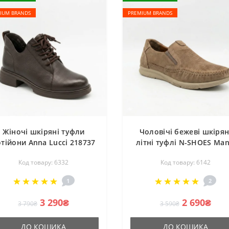
IUM BRANDS
PREMIUM BRANDS
Жіночі шкіряні туфли
Чоловічі бежеві шкірян
тійони Anna Lucci 218737
літні туфлі N-SHOES Man
X01331-37 B BROWN 6332
211834 020 beige nubu
Код товару: 6332
Код товару: 6142
оричневі демісезонні на
6142 з натуральної шкіри
стійких підборах з
перфорацією від
1
2
натуральної шкіри
турецького виробника
3 290₴
2 690₴
3 790₴
3 590₴
ДО КОШИКА
ДО КОШИКА