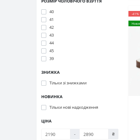
РОЗМІР ЧОЛОВІЧОГО ВЗУТТЯ
40
-41%
41
Нови
42
43
44
45
39
ЗНИЖКА
Тільки зі знижками
НОВИНКА
Тільки нові надходження
ЦІНА
т
-
₴