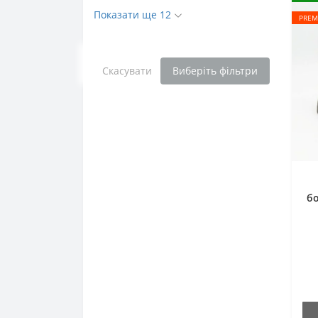
Показати ще 12
PREM
Скасувати
Виберіть фільтри
бо
D
к