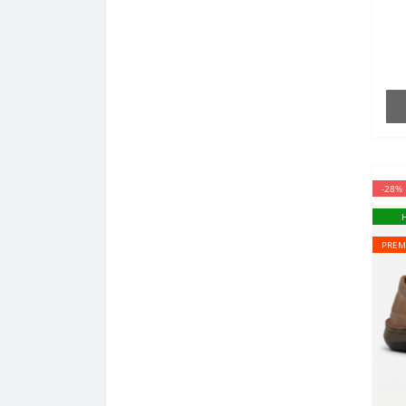
н
-28%
PREM