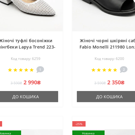
Жіночі туфлі босоніжки
Жіночі чорні шкіряні са
лінгбеки Lapya Trend 223-
Fabio Monelli 211980 Lon
270 bayaz deri 6259
1220-001 black 6200
Код товару: 6259
Код товару: 6200
Evromoda 066 BATTAL на
маленькому підборі з
1
2
ерфорацією від турецької
фабрики
2 990₴
2 350₴
3 590₴
3 590₴
ДО КОШИКА
ДО КОШИКА
-25%
Новинка
Новинка