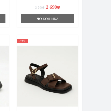
стилі Quiet Luxury
2 690₴
3 590₴
ДО КОШИКА
-21%