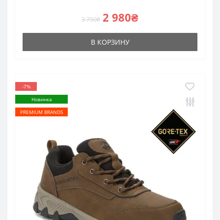
2 980₴
3 790₴
В КОРЗИНУ
-7%
Новинка
PREMIUM BRANDS