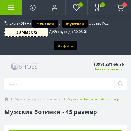
0
0
0
🏷️ Extra
-5%
на
и
обувь. Код:
Женская
Мужская
Действует до 30.08 🏖️
SUMMER ⧉
Закрыть
(099) 281 66 55
Заказать звонок
Мужская обувь
Ботинки
Мужские ботинки - 45 размер
Мужские ботинки - 45 размер