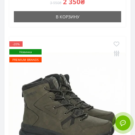
2 350₴
3 950₴
В КОРЗИНУ
-20%
Новинка
PREMIUM BRANDS