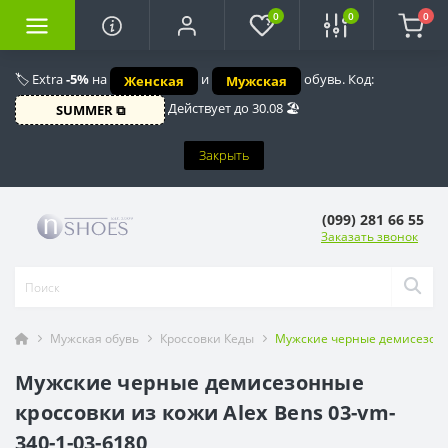
0
0
0
🏷️ Extra
-5%
на
и
обувь. Код:
Женская
Мужская
Действует до 30.08 🏖️
SUMMER ⧉
Закрыть
(099) 281 66 55
Заказать звонок
Мужская обувь
Кроссовки Кеды
Мужские черные демисезонны
Мужские черные демисезонные
кроссовки из кожи Alex Bens 03-vm-
340-1-03-6180