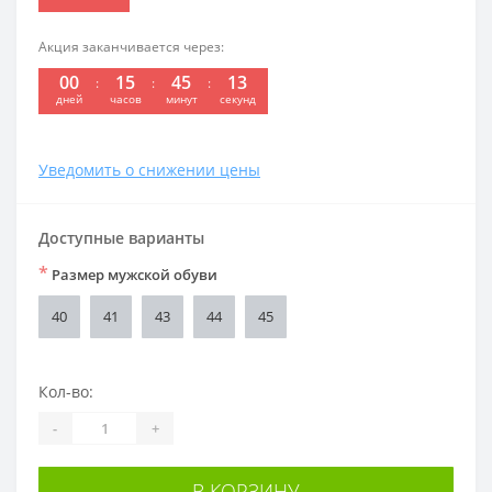
Акция заканчивается через:
00
15
45
13
дней
часов
минут
секунд
Уведомить о снижении цены
Доступные варианты
*
Размер мужской обуви
40
41
43
44
45
Кол-во:
-
+
В КОРЗИНУ