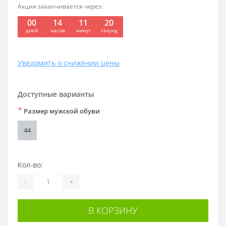
Акция заканчивается через:
00
14
11
20
:
:
:
дней
часов
минут
секунд
Уведомить о снижении цены
Доступные варианты
*
Размер мужской обуви
44
Кол-во:
-
+
В КОРЗИНУ