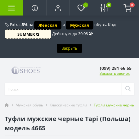
0
0
0
🏷️ Extra
-5%
на
и
обувь. Код:
Женская
Мужская
Действует до 30.08 🏖️
SUMMER ⧉
Закрыть
(099) 281 66 55
Заказать звонок
Мужская обувь
Классические туфли
Туфли мужские черные T
Туфли мужские черные Tapi (Польша)
модель 4665