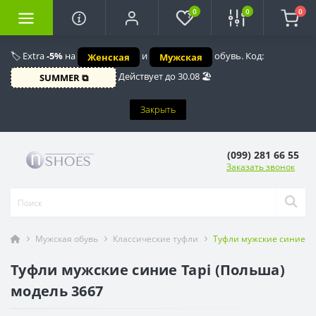
0
0
0
🏷️ Extra
-5%
на
и
обувь. Код:
Женская
Мужская
Действует до 30.08 🏖️
SUMMER ⧉
Закрыть
(099) 281 66 55
Заказать звонок
Мужская обувь
Классические туфли
Туфли мужские синие Ta
Туфли мужские синие Tapi (Польша)
модель 3667