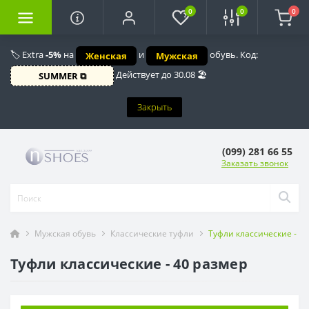
0
0
0
🏷️ Extra
-5%
на
и
обувь. Код:
Женская
Мужская
Действует до 30.08 🏖️
SUMMER ⧉
Закрыть
(099) 281 66 55
Заказать звонок
Мужская обувь
Классические туфли
Туфли классические - 4
Туфли классические - 40 размер