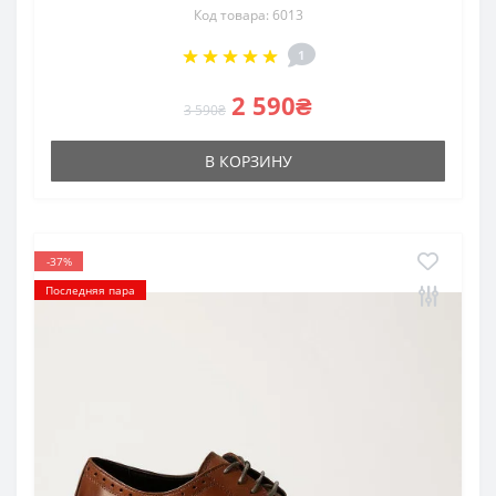
Код товара: 6013
1
2 590₴
3 590₴
В КОРЗИНУ
-37%
Последняя пара