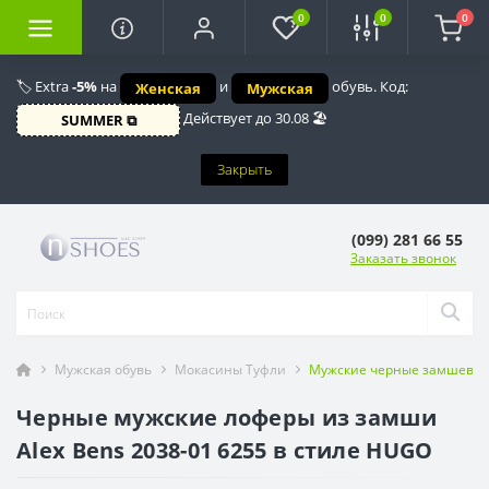
0
0
0
🏷️ Extra
-5%
на
и
обувь. Код:
Женская
Мужская
Действует до 30.08 🏖️
SUMMER ⧉
Закрыть
(099) 281 66 55
Заказать звонок
Мужская обувь
Мокасины Туфли
Мужские черные замшевые 
Черные мужские лоферы из замши
Alex Bens 2038-01 6255 в стиле HUGO