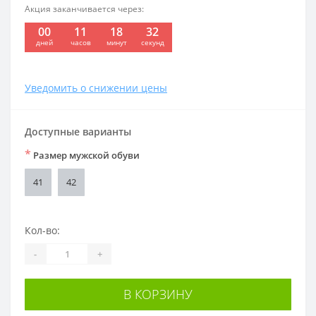
Акция заканчивается через:
00
11
18
32
:
:
:
дней
часов
минут
секунд
Уведомить о снижении цены
Доступные варианты
*
Размер мужской обуви
41
42
Кол-во:
-
+
В КОРЗИНУ