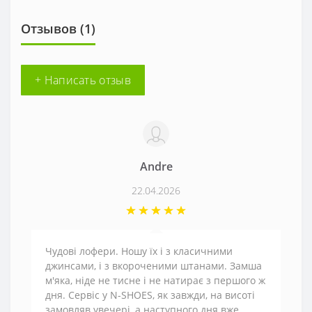
Отзывов (1)
+ Написать отзыв
Andre
22.04.2026
Чудові лофери. Ношу їх і з класичними
джинсами, і з вкороченими штанами. Замша
м'яка, ніде не тисне і не натирає з першого ж
дня. Сервіс у N-SHOES, як завжди, на висоті
замовляв увечері, а наступного дня вже