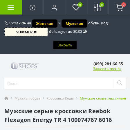
0
0
0
🏷️ Extra
-5%
на
и
обувь. Код:
Женская
Мужская
Действует до 30.08 🏖️
SUMMER ⧉
Закрыть
(099) 281 66 55
Заказать звонок
Мужская обувь
Кроссовки Кеды
Мужские серые текстильные 
Мужские серые кроссовки Reebok
Flexagon Energy TR 4 100074767 6016