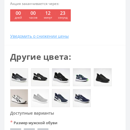
Акция заканчивается через:
00
00
12
23
:
:
:
дней
часов
минут
секунд
Уведомить о снижении цены
Другие цвета:
Доступные варианты
*
Размер мужской обуви