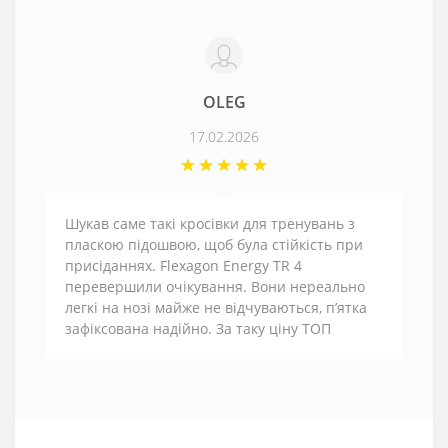
OLEG
17.02.2026
Шукав саме такі кросівки для тренувань з
пласкою підошвою, щоб була стійкість при
присіданнях. Flexagon Energy TR 4
перевершили очікування. Вони нереально
легкі на нозі майже не відчуваються, п’ятка
зафіксована надійно. За таку ціну ТОП