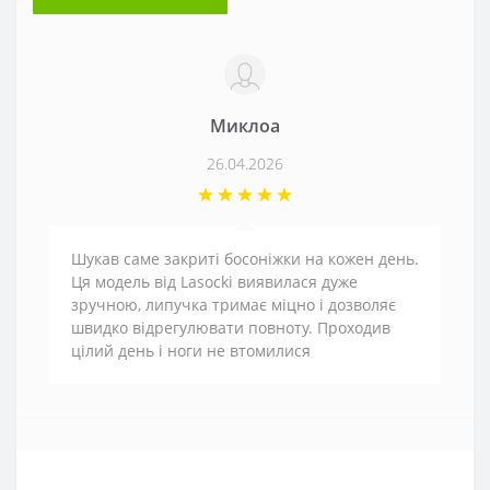
Миклоа
26.04.2026
Шукав саме закриті босоніжки на кожен день.
Ця модель від Lasocki виявилася дуже
зручною, липучка тримає міцно і дозволяє
швидко відрегулювати повноту. Проходив
цілий день і ноги не втомилися