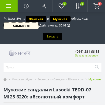
0
0
0
🏷️ Extra
-5%
на
и
обувь. Код:
Женская
Мужская
Действует до 30.08 🏖️
SUMMER ⧉
Закрыть
(099) 281 66 55
Заказать звонок
Мужская обувь
Босоножки Сандалии Шлепанцы
Мужские че
Мужские сандалии Lasocki TEDD-07
MI25 6220: абсолютный комфорт