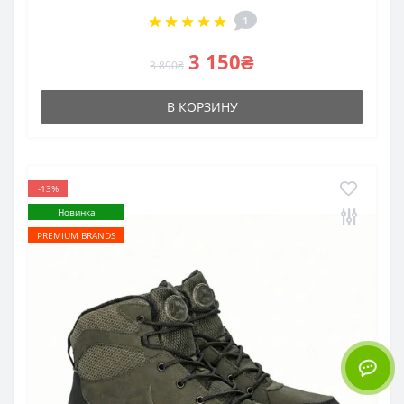
1
3 150₴
3 890₴
В КОРЗИНУ
-13%
Новинка
PREMIUM BRANDS