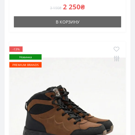
2 250₴
3 190₴
В КОРЗИНУ
-13%
Новинка
PREMIUM BRANDS