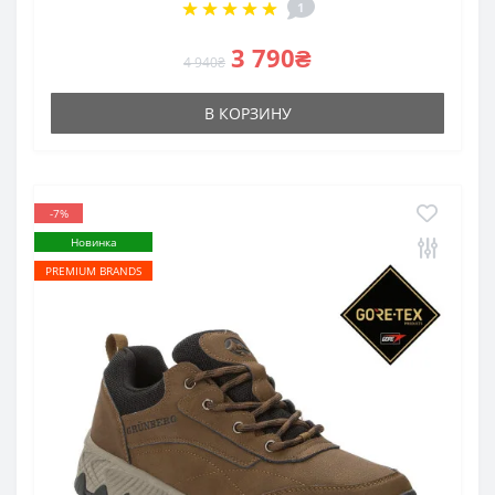
1
3 790₴
4 940₴
В КОРЗИНУ
-7%
Новинка
PREMIUM BRANDS