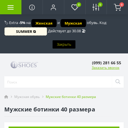
0
0
0
🏷️ Extra
-5%
на
и
обувь. Код:
Женская
Мужская
Действует до 30.08 🏖️
SUMMER ⧉
Закрыть
(099) 281 66 55
Заказать звонок
Мужская обувь
Мужские ботинки 40 размера
Мужские ботинки 40 размера