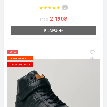
2
2 190₴
3 790₴
В КОРЗИНУ
-41%
PREMIUM BRANDS
Последняя пара