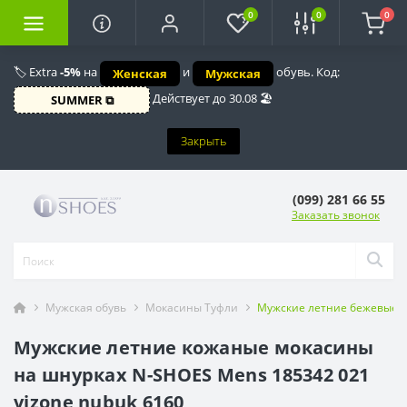
0
0
0
🏷️ Extra
-5%
на
и
обувь. Код:
Женская
Мужская
Действует до 30.08 🏖️
SUMMER ⧉
Закрыть
(099) 281 66 55
Заказать звонок
Мужская обувь
Мокасины Туфли
Мужские летние бежевые ту
Мужские летние кожаные мокасины
на шнурках N-SHOES Mens 185342 021
vizone nubuk 6160