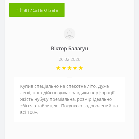
+ Написать отзыв
Віктор Балагун
26.02.2026
Купив спеціально на спекотне літо. Дуже
легкі, нога дійсно дихає завдяки перфорації.
Якість нубуку преміальна, розмір ідеально
збігся з таблицею. Покупкою задоволений на
всі 100%