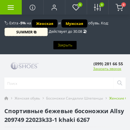
0
0
0
🏷️ Extra
-5%
на
и
обувь. Код:
Женская
Мужская
Действует до 30.08 🏖️
SUMMER ⧉
Закрыть
(099) 281 66 55
Заказать звонок
Женская обувь
Босоножки Сандалии Шлепанцы
Женские беж
Спортивные бежевые босоножки Allsy
209749 22023k33-1 khaki 6267