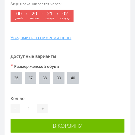
Акция заканчивается через:
00
20
21
02
дней
часов
минут
секунд
Уведомить о снижении цены
Доступные варианты
*
Размер женской обуви
36
37
38
39
40
Кол-во:
-
+
В КОРЗИНУ