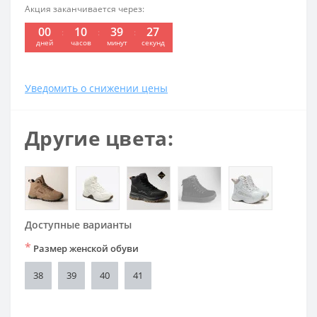
Акция заканчивается через:
00
10
39
26
:
:
:
дней
часов
минут
секунд
Уведомить о снижении цены
Другие цвета:
Доступные варианты
*
Размер женской обуви
38
39
40
41