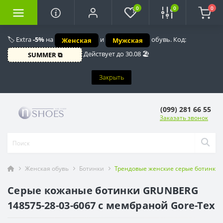
0
0
0
🏷️ Extra
-5%
на
и
обувь. Код:
Женская
Мужская
Действует до 30.08 🏖️
SUMMER ⧉
Закрыть
(099) 281 66 55
Заказать звонок
Женская обувь
Ботинки
Трендовые женские серые ботинки G
Серые кожаные ботинки GRUNBERG
148575-28-03-6067 с мембраной Gore-Tex