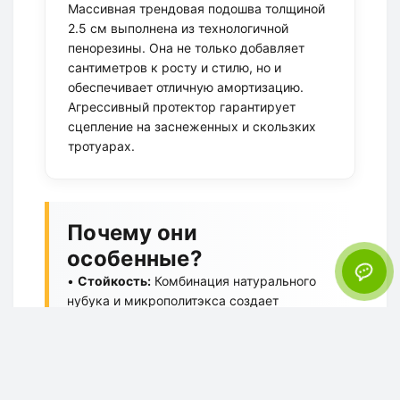
Массивная трендовая подошва толщиной
2.5 см выполнена из технологичной
пенорезины. Она не только добавляет
сантиметров к росту и стилю, но и
обеспечивает отличную амортизацию.
Агрессивный протектор гарантирует
сцепление на заснеженных и скользких
тротуарах.
Почему они
особенные?
•
Стойкость:
Комбинация натурального
нубука и микрополитэкса создает
защитный барьер от слякоти.
•
Дизайн:
Серый цвет (бежево-хаки) — это
база сезона. Яркие оранжевые детали на
язычке и внутри добавляют спортивного
шика.