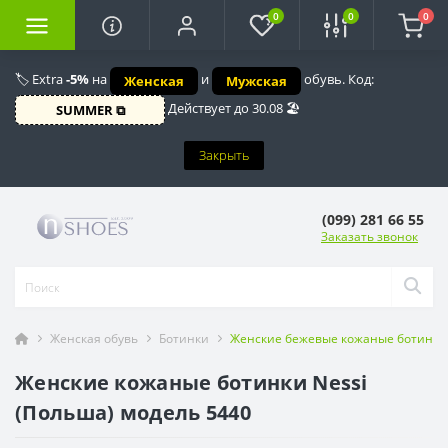
0
0
0
🏷️ Extra
-5%
на
и
обувь. Код:
Женская
Мужская
Действует до 30.08 🏖️
SUMMER ⧉
Закрыть
(099) 281 66 55
Заказать звонок
Женская обувь
Ботинки
Женские бежевые кожаные ботинки N
Женские кожаные ботинки Nessi
(Польша) модель 5440