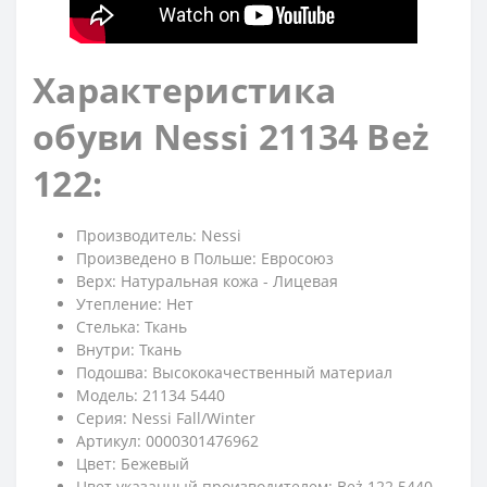
Характеристика
обуви Nessi 21134 Beż
122:
Производитель: Nessi
Произведено в Польше: Евросоюз
Верх: Натуральная кожа - Лицевая
Утепление: Нет
Стелька: Ткань
Внутри: Ткань
Подошва: Высококачественный материал
Модель: 21134 5440
Серия: Nessi Fall/Winter
Артикул: 0000301476962
Цвет: Бежевый
Цвет указанный производителем: Beż 122 5440