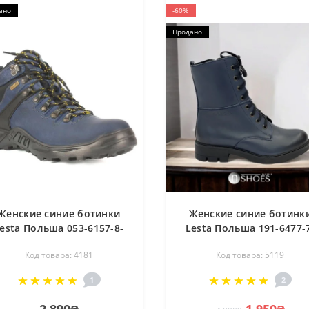
ано
-60%
Продано
Женские синие ботинки
Женские синие ботинк
esta Польша 053-6157-8-
Lesta Польша 191-6477-
3296 4181
30a4 5119
Код товара: 4181
Код товара: 5119
1
2
2 890₴
1 950₴