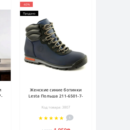
-60%
Продано
и
Женские синие ботинки
7-
Lesta Польша 211-6501-7-
3296 3807
Код товара: 3807
1
1 950₴