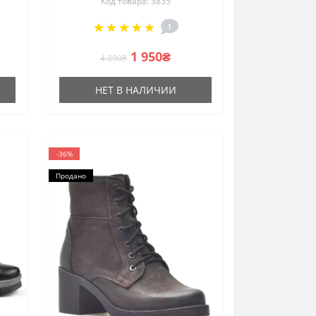
Код товара: 3835
й
и 37 размер трекинговые
для походов из
1
наутрального нубука и
шерсти от польской
1 950₴
4 890₴
фабрики
НЕТ В НАЛИЧИИ
-36%
Продано