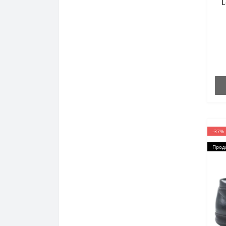
L
-37%
Прод