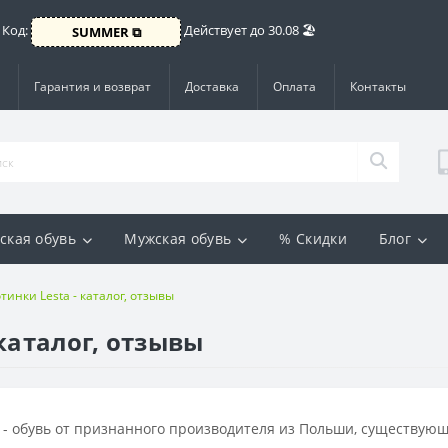
 Код:
Действует до 30.08 🏖️
SUMMER ⧉
Гарантия и возврат
Доставка
Оплата
Контакты
ская обувь
Мужская обувь
% Скидки
Блог
тинки Lesta - каталог, отзывы
каталог, отзывы
- обувь от признанного производителя из Польши, существующе