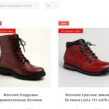
-60%
едняя пара
Последняя пара
Женские бордовые
Женские красные зимн
демисезонные ботинки
ботинки Lesta 191-6470-
esta 191-6477-6-5148 5153
5148 3810 со скидкой 3