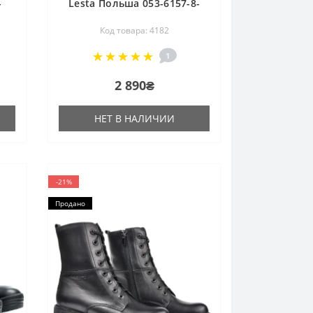
-
Lesta Польша 053-6157-8-
1096 4182
Код товара: 4182
1
2 890₴
НЕТ В НАЛИЧИИ
-21%
Продано