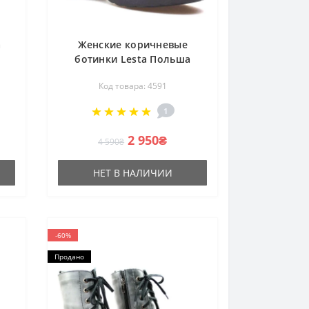
a
Женские коричневые
ботинки Lesta Польша
6591-6-2139 4591
Код товара: 4591
1
2 950₴
4 590₴
НЕТ В НАЛИЧИИ
-60%
Продано