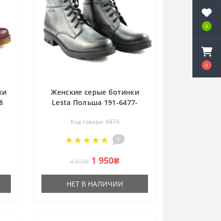
0
0
ки
Женские серые ботинки
8
Lesta Польша 191-6477-
610f2-perel 4474
Код товара: 4474
1
1 950₴
4 890₴
НЕТ В НАЛИЧИИ