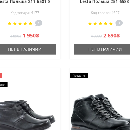
esta Польша 211-6501-8-
Lesta Польша 251-6588
3296-hiebieski 4177
73240 4627
Код товара: 4177
Код товара: 4627
1
1
1 950₴
2 690₴
4 890₴
4 890₴
НЕТ В НАЛИЧИИ
НЕТ В НАЛИЧИИ
Продано
ано