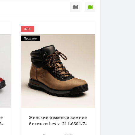
-60%
Продано
ие
Женские бежевые зимние
6-
ботинки Lesta 211-6501-7-
6
2696-bez 3835 со скидкой 6