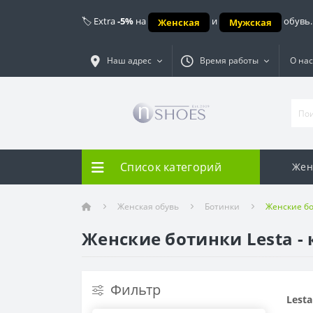
🏷️ Extra
-5%
на
и
обувь.
Женская
Мужская
Наш адрес
Время работы
О нас
Список категорий
Жен
Женская обувь
Ботинки
Женские бо
Женские ботинки Lesta - 
Фильтр
Lesta