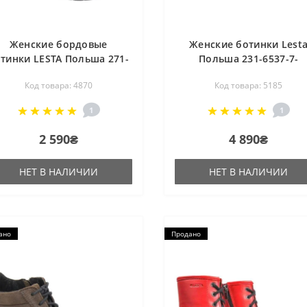
Женские бордовые
Женские ботинки Lest
тинки LESTA Польша 271-
Польша 231-6537-7-
6634-9-5113 4870
10581002 5185
Код товара: 4870
Код товара: 5185
1
1
2 590₴
4 890₴
НЕТ В НАЛИЧИИ
НЕТ В НАЛИЧИИ
ано
Продано