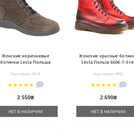
Женские коричневые
Женские красные ботин
ботинки Lesta Польша
Lesta Польiа 6606-7-514
6600-6-2139 4628
4883
Код товара: 4628
Код товара: 4883
1
1
2 550₴
2 690₴
НЕТ В НАЛИЧИИ
НЕТ В НАЛИЧИИ