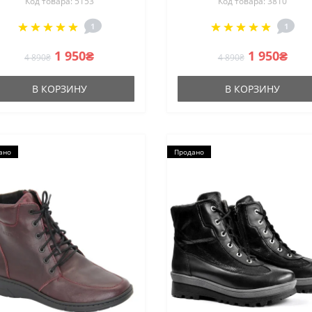
Код товара: 5153
Код товара: 3810
из натуральной кожи 36
размер из натурально
размер со скидкой от
кожи и шерсти от
1
1
польской фабрики
польского бренда
1 950₴
1 950₴
4 890₴
4 890₴
В КОРЗИНУ
В КОРЗИНУ
ано
Продано