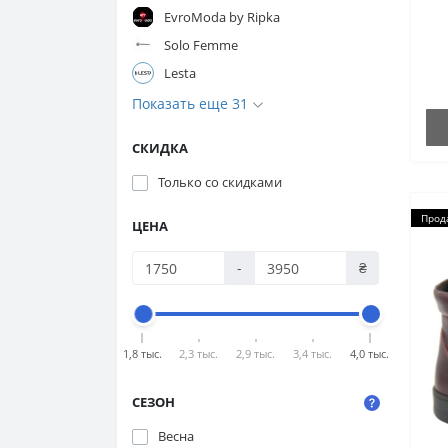
EvroModa by Ripka
Solo Femme
Lesta
Показать еще 31
СКИДКА
Только со cкидками
Прод
ЦЕНА
-
₴
1,8 тыс.
2,3 тыс.
2,9 тыс.
3,4 тыс.
4,0 тыс.
СЕЗОН
Весна