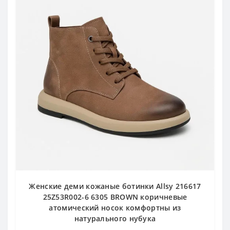
Женские деми кожаные ботинки Allsy 216617
25Z53R002-6 6305 BROWN коричневые
атомический носок комфортны из
натурального нубука