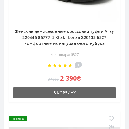
Женские демисезонные кроссовки туфли Allsy
220446 86777-4 Khaki Lonza 220133 6327
комфортные из натурального нубука
Код товара: 6327
1
2 390₴
3 190₴
В КОРЗИНУ
Новинка