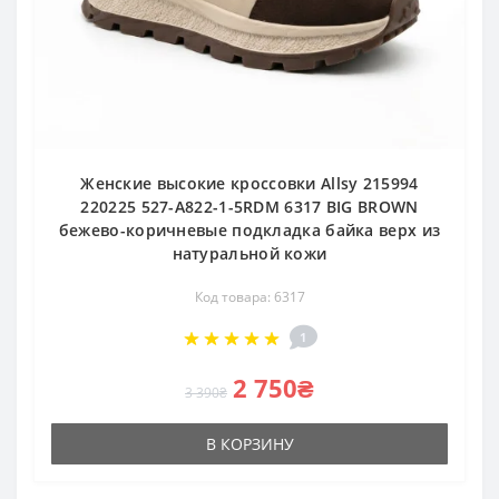
Женские высокие кроссовки Allsy 215994
220225 527-A822-1-5RDM 6317 BIG BROWN
бежево-коричневые подкладка байка верх из
натуральной кожи
Код товара: 6317
1
2 750₴
3 390₴
В КОРЗИНУ