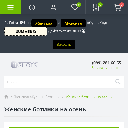
0
0
0
🏷️ Extra
-5%
на
и
обувь. Код:
Женская
Мужская
Действует до 30.08 🏖️
SUMMER ⧉
Закрыть
(099) 281 66 55
Заказать звонок
Женская обувь
Ботинки
Женские ботинки на осень
Женские ботинки на осень