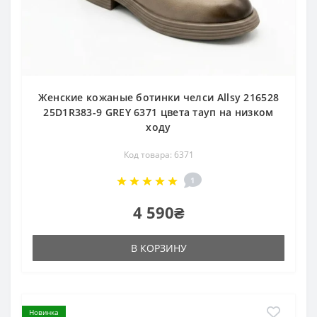
Женские кожаные ботинки челси Allsy 216528
25D1R383-9 GREY 6371 цвета тауп на низком
ходу
Код товара: 6371
1
4 590₴
В КОРЗИНУ
Новинка