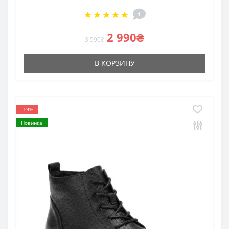
1
2 990₴
3 590₴
В КОРЗИНУ
-19%
Новинка