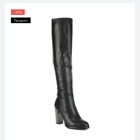
-37%
Продано