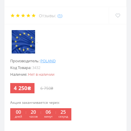
Отзывы:
(1)
.
Производитель:
POLAND
Код Товара:
3432
Наличие:
Нет в наличии
4 250₴
6 750₴
Акция заканчивается через:
00
20
06
25
:
:
:
дней
часов
минут
секунд