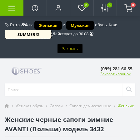
0
0
0
🏷️ Extra
-5%
на
и
обувь. Код:
Женская
Мужская
Действует до 30.08 🏖️
SUMMER ⧉
Закрыть
(099) 281 66 55
Заказать звонок
Женская обувь
Сапоги
Сапоги демисезонные
Женские че
Женские черные сапоги зимние
AVANTI (Польша) модель 3432