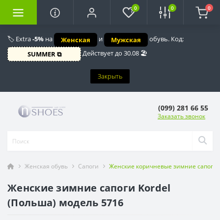
0
0
0
🏷️ Extra
-5%
на
и
обувь. Код:
Женская
Мужская
Действует до 30.08 🏖️
SUMMER ⧉
Закрыть
(099) 281 66 55
Заказать звонок
Женская обувь
Сапоги
Женские коричневые зимние сапоги Ko
Женские зимние сапоги Kordel
(Польша) модель 5716