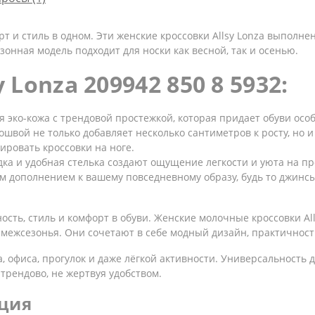
т и стиль в одном. Эти женские кроссовки Allsy Lonza выполн
зонная модель подходит для носки как весной, так и осенью.
 Lonza 209942 850 8 5932:
 эко-кожа с трендовой простежкой, которая придает обуви осо
швой не только добавляет несколько сантиметров к росту, но и
ровать кроссовки на ноге.
ка и удобная стелька создают ощущение легкости и уюта на пр
ым дополнением к вашему повседневному образу, будь то джинс
ь, стиль и комфорт в обуви. Женские молочные кроссовки Allsy
 межсезонья. Они сочетают в себе модный дизайн, практичност
, офиса, прогулок и даже лёгкой активности. Универсальность
трендово, не жертвуя удобством.
ция