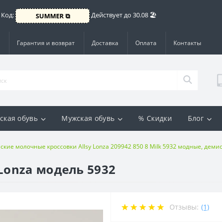
 Код:
Действует до 30.08 🏖️
SUMMER ⧉
Гарантия и возврат
Доставка
Оплата
Контакты
ская обувь
Мужская обувь
% Скидки
Блог
ские молочные кроссовки Allsy Lonza 209942 850 8 Milk 5932 модные, дем
Lonza модель 5932
Отзывы:
(1)