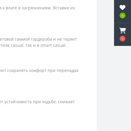
 к влаге и загрязнениям. Вставки из
0
етовой гаммой гардероба и не теряет
0
е casual, так и в smart casual.
яют сохранять комфорт при перепадах
т устойчивость при ходьбе, снижает