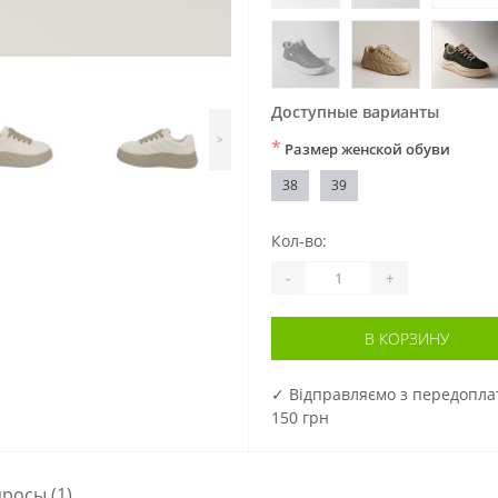
Доступные варианты
>
*
Размер женской обуви
38
39
Кол-во:
-
+
В КОРЗИНУ
✓ Відправляємо з передопл
150 грн
просы
(1)