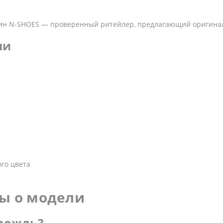
зин N-SHOES — проверенный ритейлер, предлагающий оригинал
ли
ого цвета
ы о модели
 дождь?