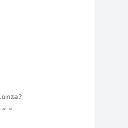
Lonza?
ние на: