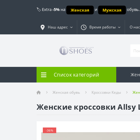
🏷️ Extra
-5%
на
и
обувь.
Женская
Мужская
Наш адрес
Время работы
О нас
Список категорий
Жен
Женская обувь
Кроссовки Кеды
Жен
Женские кроссовки Allsy 
-36%