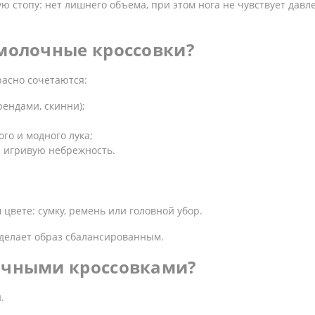
ю стопу: нет лишнего объема, при этом нога не чувствует дав
 молочные кроссовки?
красно сочетаются:
рендами, скинни);
го и модного лука;
я игривую небрежность.
цвете: сумку, ремень или головной убор.
делает образ сбалансированным.
очными кроссовками?
.