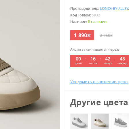
Производитель:
LONZA BY ALLSY
Код Товара:
5932
Наличие:
В наличии
1 890₴
2 950₴
Акция заканчивается через:
00
16
42
47
дней
часов
минут
секунд
Уведомить о снижении цены
Другие цвета