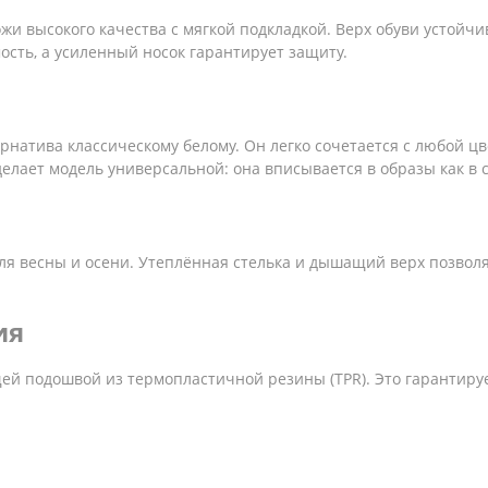
и высокого качества с мягкой подкладкой. Верх обуви устойчив
сть, а усиленный носок гарантирует защиту.
рнатива классическому белому. Он легко сочетается с любой цв
ает модель универсальной: она вписывается в образы как в стил
ля весны и осени. Утеплённая стелька и дышащий верх позвол
ия
й подошвой из термопластичной резины (TPR). Это гарантируе