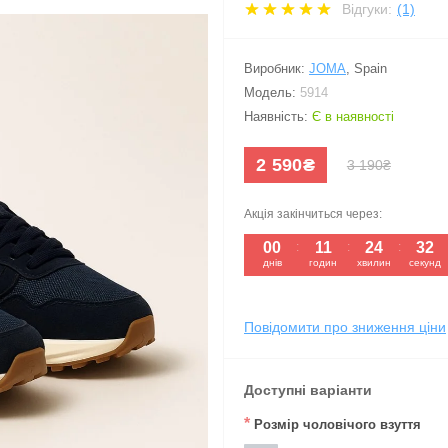
Відгуки:
(1)
Виробник:
JOMA
,
Spain
Модель:
5914
Наявність:
Є в наявності
2 590₴
3 190₴
Акція закінчиться через:
00
11
24
31
:
:
:
днів
годин
хвилин
секунд
Повідомити про зниження ціни
Доступні варіанти
*
Розмір чоловічого взуття