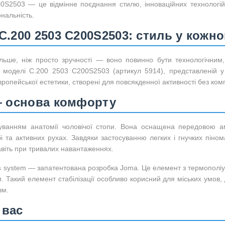
00S2503 — це відмінне поєднання стилю, інноваційних технологі
ональність.
C.200 2503 C200S2503: стиль у кожно
ільше, ніж просто зручності — воно повинно бути технологічним,
 моделі C.200 2503 C200S2503 (артикул 5914), представленій у
європейської естетики, створені для повсякденної активності без ком
 — основа комфорту
уванням анатомії чоловічої стопи. Вона оснащена передовою а
та активних рухах. Завдяки застосуванню легких і гнучких піномат
іть при тривалих навантаженнях.
lis system — запатентована розробка Joma. Це елемент з термополі
 Такий елемент стабілізації особливо корисний для міських умов, 
вм.
 вас