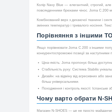
Колір Navy Blue — елегантний, строгий, але
повсякденними брюками чінос. Joma C.200 мо
Комбінований верх з дихаючої тканини і синт
змінних температур і тривалого носіння. Тек
Порівняння з іншими Т
Якщо порівнювати Joma C.200 з іншими попу
конкурентоспроможні позиції за наступними
Ціна-якість: Joma пропонує більш доступни
Стабільність руху: Система Stabilis унікальн
Дизайн: на відміну від агресивних або за
більш універсальними.
Походження і контроль якості: Іспанське з
Чому варто обрати N-S
Магазин N-SHOES — це не просто майданчик з 