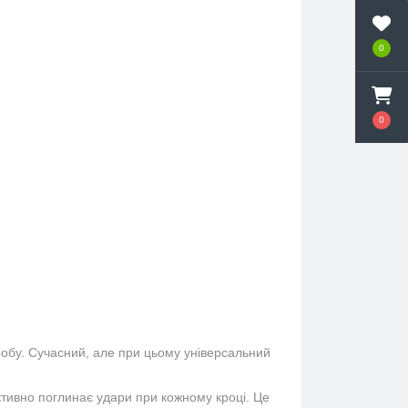
0
0
робу. Сучасний, але при цьому універсальний
тивно поглинає удари при кожному кроці. Це