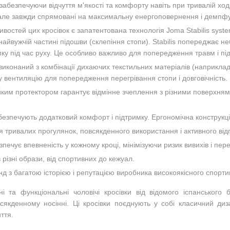
забезпечуючи відчуття м'якості та комфорту навіть при тривалій ходь
 але завжди спрямовані на максимальну енергоповернення і демпф
ивостей цих кросівок є запатентована технологія Joma Stabilis sys
айвужчій частині підошви (склепіння стопи). Stabilis попереджає н
имку під час руху. Це особливо важливо для попередження травм і 
виконаний з комбінації дихаючих текстильних матеріалів (наприклад, 
у вентиляцію для попередження перегрівання стопи і довговічність.
ким протектором гарантує відмінне зчеплення з різними поверхнями,
абезпечують додатковий комфорт і підтримку. Ергономічна конструкц
 тривалих прогулянок, повсякденного використання і активного від
безпечує впевненість у кожному кроці, мінімізуючи ризик вивихів і пе
 різні образи, від спортивних до кежуал.
д з багатою історією і репутацією виробника високоякісного спорти
та функціональні чоловічі кросівки від відомого іспанського 
сякденному носінні. Ці кросівки поєднують у собі класичний диз
ття.