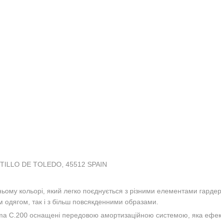
TILLO DE TOLEDO, 45512 SPAIN
иньому кольорі, який легко поєднується з різними елементами гарде
м одягом, так і з більш повсякденними образами.
oma C.200 оснащені передовою амортизаційною системою, яка ефек