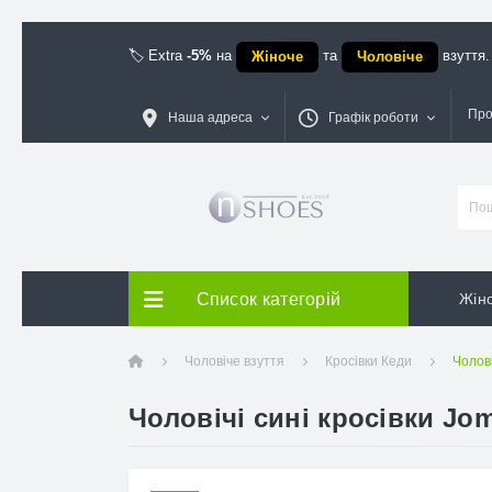
🏷️ Extra
-5%
на
та
взуття.
Жіноче
Чоловіче
Про
Наша адреса
Графік роботи
Список категорій
Жіно
Чоловіче взуття
Кросівки Кеди
Чолові
Чоловічі сині кросівки Jom