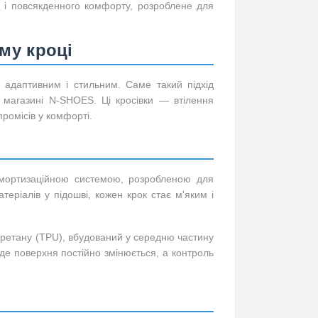
й і повсякденного комфорту, розроблене для
му кроці
 адаптивним і стильним. Саме такий підхід
 магазині N-SHOES. Ці кросівки — втілення
промісів у комфорті.
мортизаційною системою, розробленою для
еріалів у підошві, кожен крок стає м'яким і
уретану (TPU), вбудований у середню частину
де поверхня постійно змінюється, а контроль