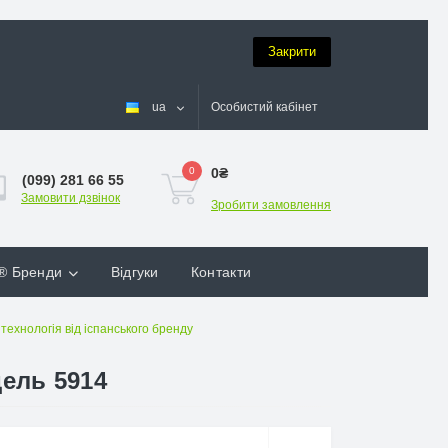
Закрити
ua
Особистий кабінет
0
0₴
(099) 281 66 55
Замовити дзвінок
Зробити замовлення
® Бренди
Відгуки
Контакти
технологія від іспанського бренду
дель 5914