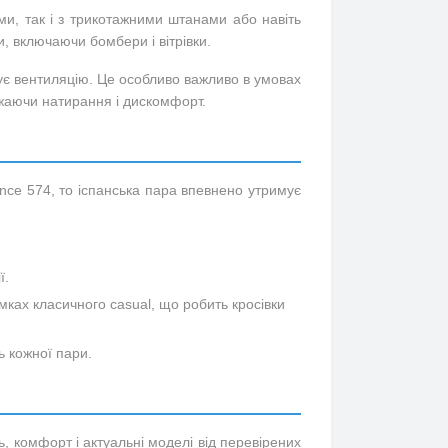
ми, так і з трикотажними штанами або навіть
, включаючи бомбери і вітрівки.
чує вентиляцію. Це особливо важливо в умовах
джаючи натирання і дискомфорт.
ce 574, то іспанська пара впевнено утримує
ї.
мках класичного casual, що робить кросівки
ь кожної пари.
, комфорт і актуальні моделі від перевірених