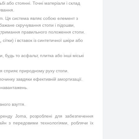
бі або стоянні. Точні матеріали і склад
ування.
tem. Ця система являє собою елемент з
ебажане скручування стопи і підошви,
підтримання правильного положення стопи.
сітки) і вставок із синтетичної шкіри або
 будь то асфальт, плитка або інші міські
ія сприяє природному руху стопи.
починку завдяки ефективній амортизації.
ренавантажень.
вного взуття.
бренду Joma, розроблені для забезпечення
айн з передовими технологіями, роблячи їх