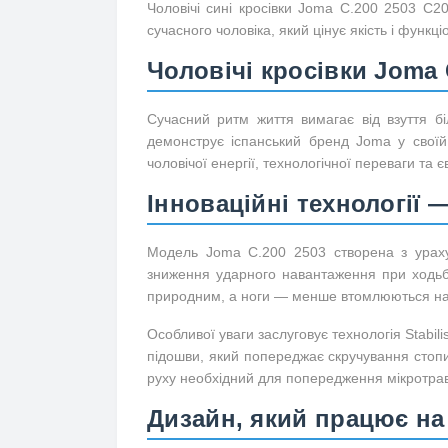
Чоловічі сині кросівки Joma C.200 2503 C2
сучасного чоловіка, який цінує якість і функці
Чоловічі кросівки Joma 
Сучасний ритм життя вимагає від взуття б
демонструє іспанський бренд Joma у своїй
чоловічої енергії, технологічної переваги та 
Інноваційні технології
Модель Joma C.200 2503 створена з урах
зниження ударного навантаження при ходьбі 
природним, а ноги — менше втомлюються нав
Особливої уваги заслуговує технологія Stabi
підошви, який попереджає скручування стопи.
руху необхідний для попередження мікротра
Дизайн, який працює на