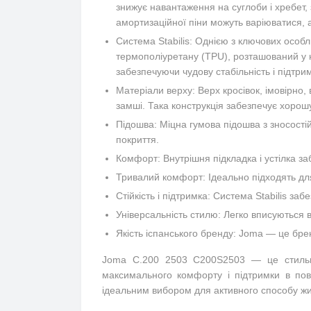
знижує навантаження на суглоби і хребет, 
амортизаційної піни можуть варіюватися,
Система Stabilis: Однією з ключових особл
термополіуретану (TPU), розташований у н
забезпечуючи чудову стабільність і підтр
Матеріали верху: Верх кросівок, імовірно, 
замші. Така конструкція забезпечує хорош
Підошва: Міцна гумова підошва з зносостій
покриття.
Комфорт: Внутрішня підкладка і устілка з
Тривалий комфорт: Ідеально підходять для
Стійкість і підтримка: Система Stabilis за
Універсальність стилю: Легко вписуються в
Якість іспанського бренду: Joma — це брен
Joma C.200 2503 C200S2503 — це стильні 
максимального комфорту і підтримки в пов
ідеальним вибором для активного способу жи