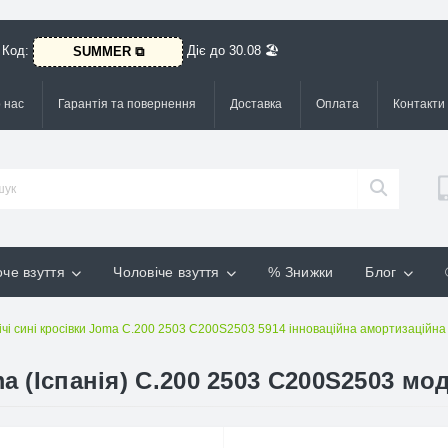
 Код:
Діє до 30.08 🏖️
SUMMER ⧉
 нас
Гарантія та повернення
Доставка
Оплата
Контакти
че взуття
Чоловіче взуття
% Знижки
Блог
чі сині кросівки Joma C.200 2503 C200S2503 5914 інноваційна амортизаційна 
a (Іспанія) C.200 2503 C200S2503 мо