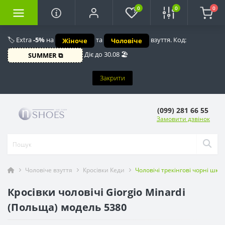
0
0
0
🏷️ Extra
-5%
на
та
взуття. Код:
Жіноче
Чоловіче
Діє до 30.08 🏖️
SUMMER ⧉
Закрити
(099) 281 66 55
Замовити дзвінок
Чоловіче взуття
Кросівки Кеди
Чоловічі трекінгові чорні шкі
Кросівки чоловічі Giorgio Minardi
(Польща) модель 5380