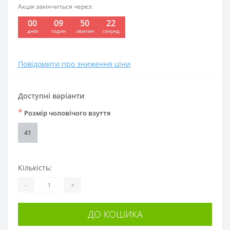
Акція закінчиться через:
00
09
50
22
:
:
:
днів
годин
хвилин
секунд
Повідомити про зниження ціни
Доступні варіанти
*
Розмір чоловічого взуття
41
Кількість:
-
+
ДО КОШИКА