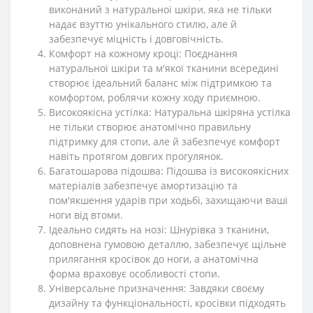
виконаний з натуральної шкіри, яка не тільки
надає взуттю унікального стилю, але й
забезпечує міцність і довговічність.
Комфорт на кожному кроці: Поєднання
натуральної шкіри та м'якої тканини всередині
створює ідеальний баланс між підтримкою та
комфортом, роблячи кожну ходу приємною.
Високоякісна устілка: Натуральна шкіряна устілка
не тільки створює анатомічно правильну
підтримку для стопи, але й забезпечує комфорт
навіть протягом довгих прогулянок.
Багатошарова підошва: Підошва із високоякісних
матеріалів забезпечує амортизацію та
пом'якшення ударів при ходьбі, захищаючи ваші
ноги від втоми.
Ідеально сидять на нозі: Шнурівка з тканини,
доповнена гумовою деталлю, забезпечує щільне
прилягання кросівок до ноги, а анатомічна
форма враховує особливості стопи.
Універсальне призначення: Завдяки своєму
дизайну та функціональності, кросівки підходять