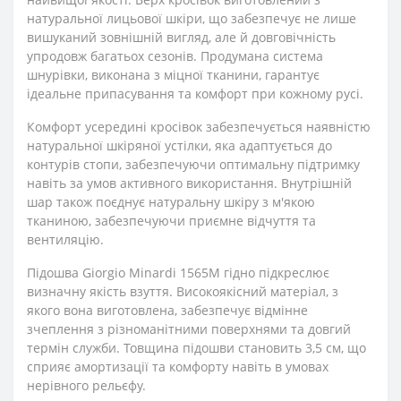
натуральної лицьової шкіри, що забезпечує не лише
вишуканий зовнішній вигляд, але й довговічність
упродовж багатьох сезонів. Продумана система
шнурівки, виконана з міцної тканини, гарантує
ідеальне припасування та комфорт при кожному русі.
Комфорт усередині кросівок забезпечується наявністю
натуральної шкіряної устілки, яка адаптується до
контурів стопи, забезпечуючи оптимальну підтримку
навіть за умов активного використання. Внутрішній
шар також поєднує натуральну шкіру з м'якою
тканиною, забезпечуючи приємне відчуття та
вентиляцію.
Підошва Giorgio Minardi 1565M гідно підкреслює
визначну якість взуття. Високоякісний матеріал, з
якого вона виготовлена, забезпечує відмінне
зчеплення з різноманітними поверхнями та довгий
термін служби. Товщина підошви становить 3,5 см, що
сприяє амортизації та комфорту навіть в умовах
нерівного рельєфу.