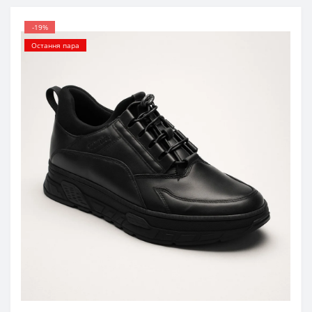
-19%
Остання пара