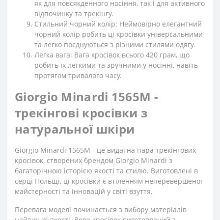
як для повсякденного носіння, так і для активного
відпочинку та трекінгу.
Стильний чорний колір: Неймовірно елегантний
чорний колір робить ці кросівки універсальними
та легко поєднуються з різними стилями одягу.
Легка вага: Вага кросівок всього 420 грам, що
робить їх легкими та зручними у носінні, навіть
протягом тривалого часу.
Giorgio Minardi 1565M -
трекінгові кросівки з
натуральної шкіри
Giorgio Minardi 1565M - це видатна пара трекінгових
кросівок, створених брендом Giorgio Minardi з
багаторічною історією якості та стилю. Виготовлені в
серці Польщі, ці кросівки є втіленням неперевершеної
майстерності та інновацій у світі взуття.
Перевага моделі починається з вибору матеріалів
найвищої якості. Верх кросівок виготовлений з