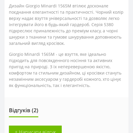
Дизайн Giorgio Minardi 1565M втілює досконале
поєднання елегантності та практичності. Чорний колір
верху надає взуття універсальності та дозволяє легко
інтегрувати його в будь-який гардероб. Серія 5380
підкреслює приналежність до преміум класу, а чорні
шнурки з тканини та гумове шнурування доповнюють
загальний вигляд кросівок.
Giorgio Minardi 1565M - це взуття, яке ідеально
підходить для повсякденного носіння та активних
пригод на природі. З їх неперевершеною якістю,
комфортом та стильним дизайном, ці кросівки стануть
незамінним аксесуаром у гардеробі кожного, хто цінує
як функціональність, так і елегантність.
Відгуків (2)
+ Написати відгук