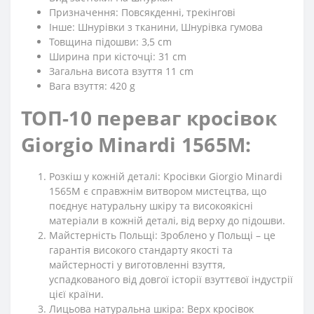
Призначення: Повсякденні, трекінгові
Iнше: Шнурівки з тканини, Шнурівка гумова
Товщина підошви: 3,5 cm
Ширина при кісточці: 31 cm
Загальна висота взуття 11 cm
Вага взуття: 420 g
ТОП-10 переваг кросівок
Giorgio Minardi 1565M:
Розкіш у кожній деталі: Кросівки Giorgio Minardi
1565M є справжнім витвором мистецтва, що
поєднує натуральну шкіру та високоякісні
матеріали в кожній деталі, від верху до підошви.
Майстерність Польщі: Зроблено у Польщі – це
гарантія високого стандарту якості та
майстерності у виготовленні взуття,
успадкованого від довгої історії взуттєвої індустрії
цієї країни.
Лицьова натуральна шкіра: Верх кросівок