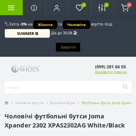
0
0
0
🏷️ Extra
-5%
на
та
взуття. Код:
Жіноче
Чоловіче
Діє до 30.08 🏖️
SUMMER ⧉
Закрити
(099) 281 66 55
Замовити дзвінок
Чоловіче взуття
Кросівки Кеди
Футбольні бутси Joma Xpander
Чоловічі футбольні бутси Joma
Xpander 2302 XPAS2302AG White/Black