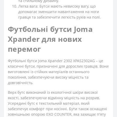
та стильному дизайну.
Легка вага: Бутси мають невисоку вагу, що
допомагає зменшити навантаження на ноги
гравця та забезпечити легкість рухів на полі.
Футбольні бутси Joma
Xpander для нових
перемог
Футбольні бутси Joma Xpander 2302 XPAS2302AG – це
класичні бутси, призначені для дорослих гравців. Вони
виготовлені із стійких матеріалів останнього
покоління, забезпечуючи високу міцність та
довговічність.
Верх бутс виконаний із екологічної шкіри високої
якості, забезпечуючи відмінну міцність на розрив.
Усередині бутс є текстильний матеріал, який
забезпечує комфорт при носінні. Бути також оснащені
зовнішньою опорою EXO COUNTER, яка захищає п'яту