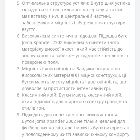
Оптимальна структура устілки: Внутрішня устілка
складається з текстильного матеріалу, а також
має вставку з PVC в центральній частині,
забезпечуючи міцність і збереження структури
взуття.
Високоякісна синтетична підошва: Підошва бутс
Joma Xpander 2302 виконана з синтетичного
матеріалу високої якості, який має стійкість до
зношування та забезпечує відмінне зчеплення з
поверхнею поля.
Міцність і довговічність: Завдяки поєднанню
високоякісних матеріалів і міцної конструкції, ці
бутси мають високу міцність і довговічність, що
дозволяє їм протистояти інтенсивній грі.
Класичний крій: Бутси мають класичний крій,
який підходить для широкого спектру гравців та
стилів гри.
Підходять для повсякденного використання:
Бутси Joma Xpander 2302 не тільки ідеальні для
футбольних матчів, але і можуть бути використані
у повсякденному житті завдяки їхньому комфорту