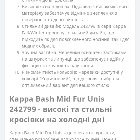
Високоякісна підошва: Підошва із високоякісного
матеріалу забезпечує відмінне зчеплення з
поверхнею та довговічність.
Стильний дизайн: Модель 242799 із серії Kappa
Fall/Winter пропонує стильний дизайн, що
підходить як для повсякденного носіння, так і для
модних образів.
Зручна застібка: Черевики оснащені застібками
на шнурках та липучці, що забезпечує надійну
фіксацію та зручність надягання.
Різноманітність кольорів: Черевики доступні у
кольорі "Коричневий", що дозволяє вибрати
оптимальний варіант для вашого стилю.
Kappa Bash Mid Fur Unis
242799 - високі та стильні
кросівки на холодні дні
Kappa Bash Mid Fur Unis – це елегантні кросівки,
спеціально розроблені для холодних днів. Вони є