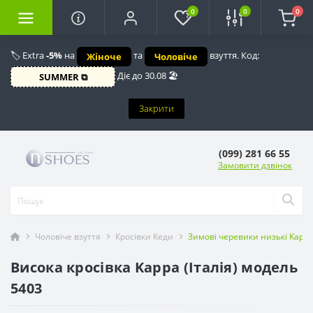
0
0
0
🏷️ Extra
-5%
на
та
взуття. Код:
Жіноче
Чоловіче
Діє до 30.08 🏖️
SUMMER ⧉
Закрити
(099) 281 66 55
Замовити дзвінок
Чоловіче взуття
Кросівки Кеди
Зимові черевики низькі Kappa
Висока кросівка Kappa (Італія) модель
5403