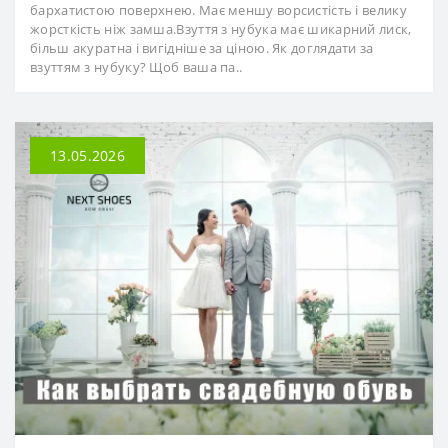
бархатистою поверхнею. Має меншу ворсистість і велику
жорсткість ніж замша.Взуття з нубука має шикарний лиск,
більш акуратна і вигідніше за ціною. Як доглядати за
взуттям з нубуку? Щоб ваша па..
13.05.2026