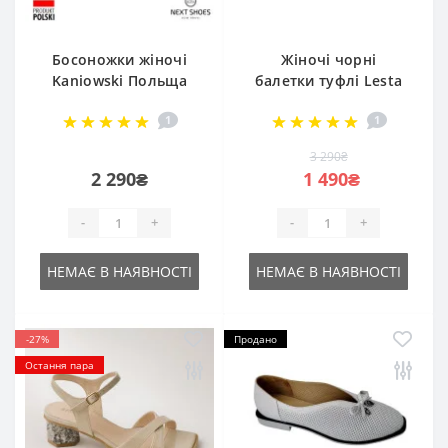
Босоножки жіночі
Жіночі чорні
Kaniowski Польща
балетки туфлі Lesta
k-0640/0605 5000
Польща 2414137-1-
1
1
1036 czarni 5029 з
ортопедичною
3 290₴
устілкою з
2 290₴
1 490₴
натуральної шкіри
від польської
-
+
-
+
фабрики
НЕМАЄ В НАЯВНОСТІ
НЕМАЄ В НАЯВНОСТІ
-27%
Продано
Остання пара