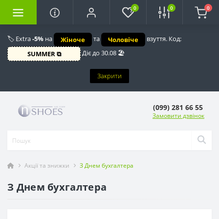
0
0
0
🏷️ Extra
-5%
на
та
взуття. Код:
Жіноче
Чоловіче
Діє до 30.08 🏖️
SUMMER ⧉
Закрити
(099) 281 66 55
Замовити дзвінок
Акції та знижки
З Днем бухгалтера
З Днем бухгалтера