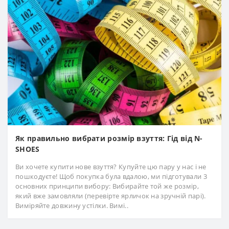
Як правильно вибрати розмір взуття: Гід від N-
SHOES
Ви хочете купити нове взуття? Купуйте цю пару у нас і не
пошкодуєте! Щоб покупка була вдалою, ми підготували 3
основних принципи вибору: Вибирайте той же розмір,
який вже замовляли (перевірте ярличок на зручній парі).
Виміряйте довжину устілки. Вимі..