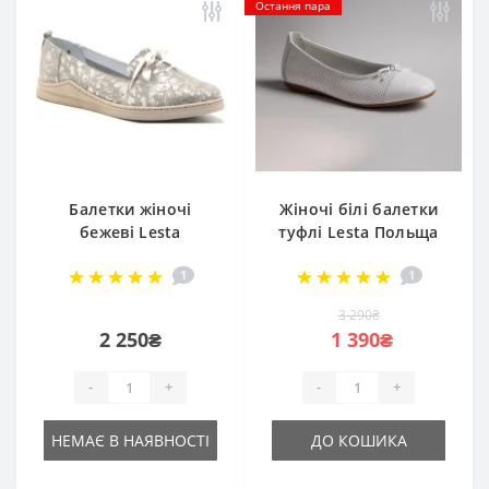
Остання пара
Балетки жіночі
Жіночі білі балетки
бежеві Lesta
туфлі Lesta Польща
Польща 241-4319-1-
221-4255-100b30099
1
1
7666 4654
4103 з натуральної
шкіри від польської
3 290₴
фабрики
2 250₴
1 390₴
-
+
-
+
НЕМАЄ В НАЯВНОСТІ
ДО КОШИКА