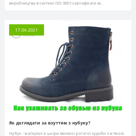
виробництва в системі ISO 9001;сертифікати ві..
17.04.2021
Як доглядати за взуттям з нубуку?
Нубук - матеріал зі шкіри великої рогатої худоби з м'якою