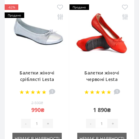
-62%
Продано
Продано
Балетки жіночі
Балетки жіночі
сріблясті Lesta
червоні Lesta
Польща 221-4255-
Польща 221-4255-1-
1
1
185b 4349
50a150 4340
2 590₴
990₴
1 890₴
-
+
-
+
НЕМАЄ В НАЯВНОСТІ
НЕМАЄ В НАЯВНОСТІ