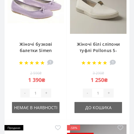
Жіночі бузкові
Жіночі білі сліпони
балетки Simen
туфлі Pollonus 5-
1162A balerina 4420
1143-005 4675 із
1
1
з натуральної
натуральної шкіри
шкіри від польської
без шнурівки від
2 590₴
3 290₴
фабрики
польської фабрики
1 390₴
1 250₴
-
+
-
+
НЕМАЄ В НАЯВНОСТІ
ДО КОШИКА
Продано
-58%