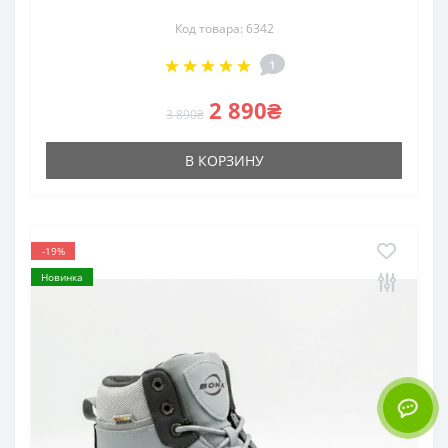
Код товара: 6342
1
2 890₴
3 890₴
В КОРЗИНУ
-19%
Новинка