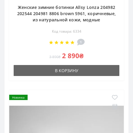
Женские зимние ботинки Allsy Lonza 204982
202544 204981 8806 brown 5961, коричневые,
из натуральной кожи, модные
Код товара: 6334
1
2 890₴
3 890₴
В КОРЗИНУ
Новинка