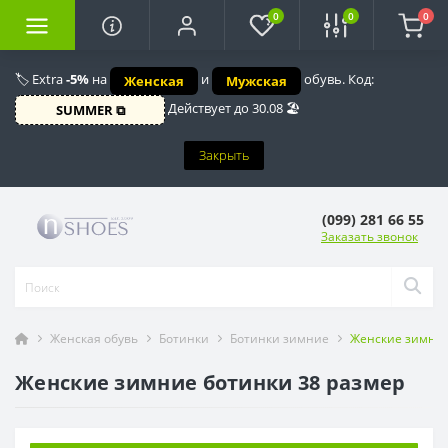
0
0
0
🏷️ Extra
-5%
на
и
обувь. Код:
Женская
Мужская
Действует до 30.08 🏖️
SUMMER ⧉
Закрыть
(099) 281 66 55
Заказать звонок
Женская обувь
Ботинки
Ботинки зимние
Женские зимние
Женские зимние ботинки 38 размер