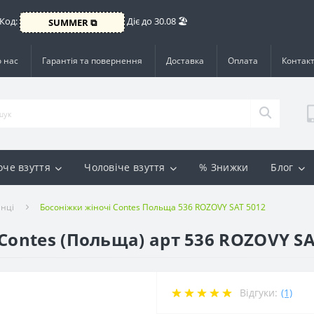
 Код:
Діє до 30.08 🏖️
SUMMER ⧉
 нас
Гарантія та повернення
Доставка
Оплата
Контак
оче взуття
Чоловіче взуття
% Знижки
Блог
нці
Босоніжки жіночі Contes Польща 536 ROZOVY SAT 5012
Contes (Польща) арт 536 ROZOVY S
Відгуки:
(1)