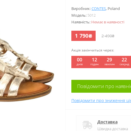
Виробник:
CONTES
,
Poland
Модель:
5012
Наявність:
Немає в наявності
1 790₴
2 490₴
Акція закінчиться через:
00
12
29
22
:
:
:
днів
годин
хвилин
секунд
Повідомити про наявні
Повідомити про зниження ці
Доставка
Швидка доставка