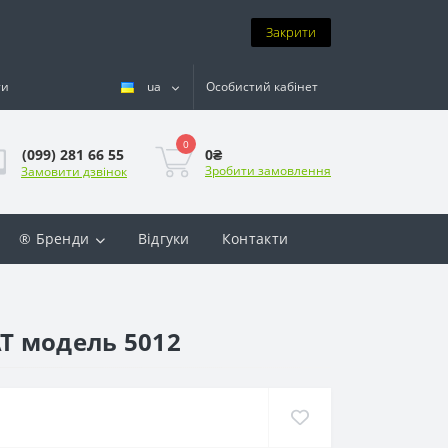
Закрити
ти
ua
Особистий кабінет
0
0₴
(099) 281 66 55
Зробити замовлення
Замовити дзвінок
® Бренди
Відгуки
Контакти
AT модель 5012