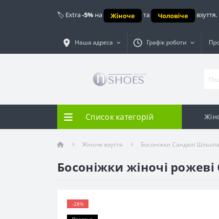
🏷️ Extra
-5%
на
та
взуття.
Жіноче
Чоловіче
Наша адреса
Графік роботи
Про
Список категорій
Жін
Жіноче взуття
Босоніжки Сандалі Шльопа
Босоніжки жіночі рожеві 
-28%