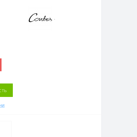
.
сть
ни