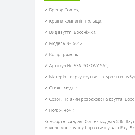
✔ Бренд: Contes;
✔ Країна компанії: Польща;
✔ Вид взуття: Босоніжки;
✔ Модель №: 5012;
✔ Колір: рожеві;
✔ Артикул №: 536 ROZOVY SAT;
✔ Матеріал верху взуття: Натуральна нубук
✔ Стиль: модні;
✔ Сезон, на який розрахована взуття: Босон
✔ Пол: жіночі;
Комфортні сандалі Contes модель 536. Взут
модель має зручну і практичну застібку. В