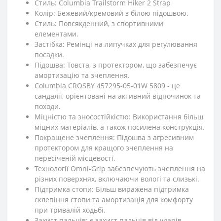
Стиль: Columbia Trailstorm Hiker 2 Strap
Колір: Бежевий/кремовий з білою підошвою.
Стиль: Повсякденний, з спортивними
елементами.
Застібка: Ремінці на липучках для регулювання
посадки.
Підошва: Товста, з протектором, що забезпечує
амортизацію та зчеплення.
Columbia CROSBY 457295-05-01W 5809 - це
сандалії, орієнтовані на активний відпочинок та
походи.
Міцністю та зносостійкістю: Використання більш
міцних матеріалів, а також посилена конструкція.
Покращене зчеплення: Підошва з агресивним
протектором для кращого зчеплення на
пересіченій місцевості.
Технології Omni-Grip забезпечують зчеплення на
різних поверхнях, включаючи вологі та слизькі.
Підтримка стопи: Більш виражена підтримка
склепіння стопи та амортизація для комфорту
при тривалій ходьбі.
Захист пальців: є захист пальців від ударів.