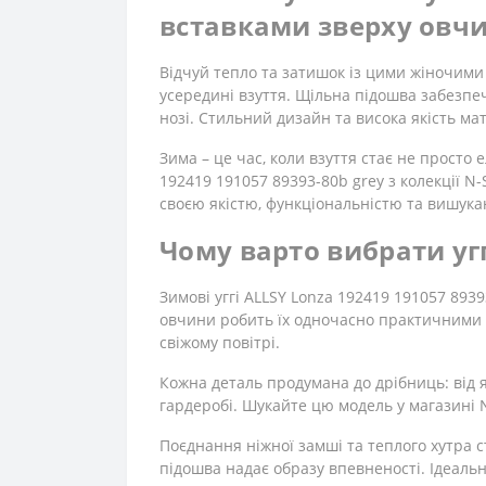
вставками зверху овч
Відчуй тепло та затишок із цими жіночими
усередині взуття. Щільна підошва забезпе
нозі. Стильний дизайн та висока якість м
Зима – це час, коли взуття стає не просто 
192419 191057 89393-80b grey з колекції N-
своєю якістю, функціональністю та вишук
Чому варто вибрати уггі
Зимові уггі ALLSY Lonza 192419 191057 8939
овчини робить їх одночасно практичними т
свіжому повітрі.
Кожна деталь продумана до дрібниць: від як
гардеробі. Шукайте цю модель у магазині
Поєднання ніжної замші та теплого хутра 
підошва надає образу впевненості. Ідеальни