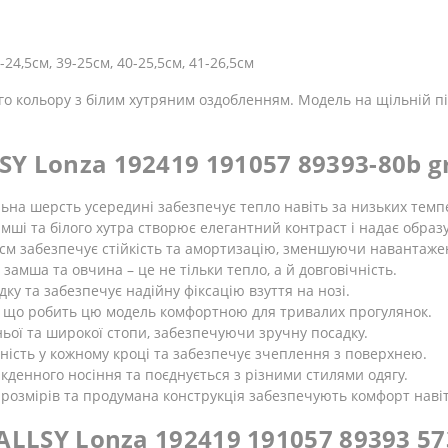
24,5см, 39-25см, 40-25,5см, 41-26,5см
ого кольору з білим хутряним оздобленням. Модель на щільній пі
SY Lonza 192419 191057 89393-80b g
ьна шерсть усередині забезпечує тепло навіть за низьких темп
мші та білого хутра створює елегантний контраст і надає образ
см забезпечує стійкість та амортизацію, зменшуючи навантажен
 замша та овчина – це не тільки тепло, а й довговічність.
ку та забезпечує надійну фіксацію взуття на нозі.
 г, що робить цю модель комфортною для тривалих прогулянок.
ьої та широкої стопи, забезпечуючи зручну посадку.
сть у кожному кроці та забезпечує зчеплення з поверхнею.
якденного носіння та поєднується з різними стилями одягу.
розмірів та продумана конструкція забезпечують комфорт навіт
 ALLSY Lonza 192419 191057 89393 57