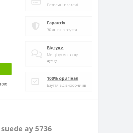
Безпечні платежі
Гарантія
30 днів на взуття
Відгуки
Ми цінуємо вашу
думку
100% оригінал
атою
Взуття від виробників
 suede ay 5736