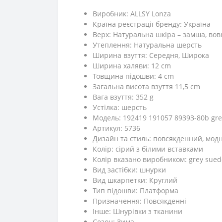
Виробник: ALLSY Lonza
Країна реєстрації бренду: Україна
Верх: Натуральна шкіра – замша, вов
Утеплення: Натуральна шерсть
Ширина взуття: Середня, Широка
Ширина халяви: 12 cm
Товщина підошви: 4 cm
Загальна висота взуття 11,5 cm
Вага взуття: 352 g
Устілка: шерсть
Модель: 192419 191057 89393-80b gre
Артикул: 5736
Дизайн та стиль: повсякденний, мод
Колір: сірий з білими вставками
Колір вказано виробником: grey sued
Вид застібки: шнурки
Вид шкарпетки: Круглий
Тип підошви: Платформа
Призначення: Повсякденні
Iнше: Шнурівки з тканини
Сезон: Зима