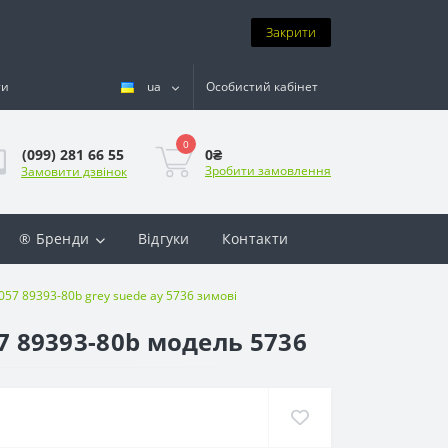
Закрити
ти
ua
Особистий кабінет
0
0₴
(099) 281 66 55
Зробити замовлення
Замовити дзвінок
® Бренди
Відгуки
Контакти
1057 89393-80b grey suede ay 5736 зимові
57 89393-80b модель 5736