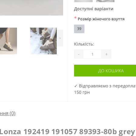
Доступні варіанти
*
Розмір жіночого взуття
39
>
Кількість:
-
+
ДО КОШИКА
✓ Відправляємо з передопл
150 грн
ння
(0)
onza 192419 191057 89393-80b grey