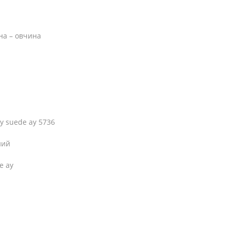
на – овчина
y suede ay 5736
ний
e ay