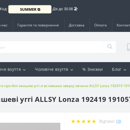
 Код:
Діє до 30.08 🏖️
SUMMER ⧉
 нас
Гарантія та повернення
Доставка
Оплата
Контак
оче взуття
Чоловіче взуття
% Знижки
Блог
чі сіро-білі замшеві уггі зі вставками зверху овчини ALLSY Lonza 192419 19
мшеві уггі ALLSY Lonza 192419 1910
Відгуки:
(3)