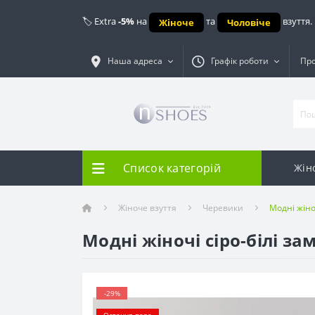
🏷️ Extra
-5%
на
та
взуття.
Жіноче
Чоловіче
Наша адреса
Графік роботи
Про
Список категорій
Жін
Жіноче взуття
Черевики
Модні жіно
Модні жіночі сіро-білі за
-29%