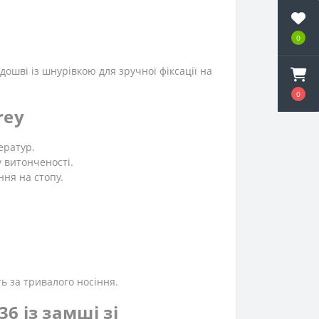
0
дошві із шнурівкою для зручної фіксації на
0
rey
ератур.
у витонченості.
ня на стопу.
ь за тривалого носіння.
36 із замші зі