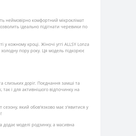
ють неймовірно комфортний мікроклімат
озволить ідеально підігнати черевики по
і у кожному кроці. Жіночі уггі ALLSY Lonza
у холодну пору року. Ця модель підкорює
 та слизьких доріг. Поєднання замші та
 так і для активнішого відпочинку на
 сезону, який обов'язково має з'явитися у
!
а додає моделі родзинку, а масивна