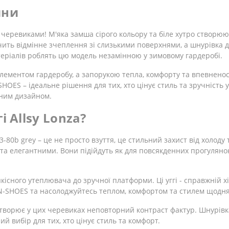
ини
 черевиками! М'яка замша сірого кольору та біле хутро створю
чить відмінне зчеплення зі слизькими поверхнями, а шнурівка д
атеріалів роблять цю модель незамінною у зимовому гардеробі.
елементом гардеробу, а запорукою тепла, комфорту та впевненост
SHOES – ідеальне рішення для тих, хто цінує стиль та зручність 
аним дизайном.
 Allsy Lonza?
3-80b grey – це не просто взуття, це стильний захист від холоду
а елегантними. Вони підійдуть як для повсякденних прогулянок,
існого утеплювача до зручної платформи. Ці уггі - справжній хіт
 N-SHOES та насолоджуйтесь теплом, комфортом та стилем щодня
створює у цих черевиках неповторний контраст фактур. Шнурівк
й вибір для тих, хто цінує стиль та комфорт.