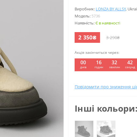
Виробник:
LONZA BY ALLSY
,
Ukra
Модель:
5736
Наявність:
Є в наявності
2 350₴
3 290₴
Акція закінчиться через:
00
16
32
41
днів
годин
хвилин
секунд
Повідомити про зниження ці
Інші кольори