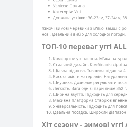
Узлісся: Овчина
Категорія: Уггі
Довжина устілки: 36-23см, 37-24см, 38-
Жіночі зимові черевики з м'якої замші сір
нозі. Ідеальний вибір для холодної погоди.
ТОП-10 переваг уггі ALL
Комфортне утеплення. М'яка натурал
Стильний дизайн. Комбінація сірої за
Щільна підошва. Товщина підошви 4 
Висока якість матеріалів. Натуральна
Шнурівка. Дозволяє регулювати посад
Легкість. Вага однієї пари лише 352
Ширина взуття. Підходить для середн
Масивна платформа Створює впевнені
Універсальність. Підходить для повс
Ідеальна посадка. Широкий діапазон 
Хіт сезону - зимові уггі