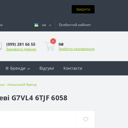
Закрити
ти
ua
Особистий кабінет
0
0₴
(099) 281 66 55
Зробити замовлення
Замовити дзвінок
® Бренди
Відгуки
Контакти
мші - польський бренд
ві G7VL4 6TJF 6058