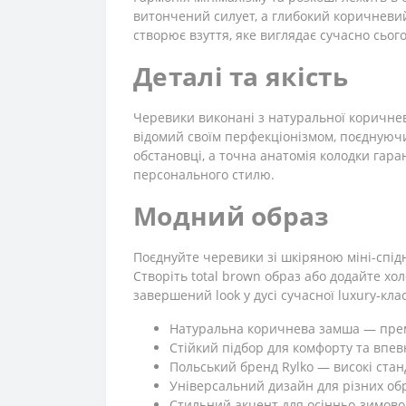
витончений силует, а глибокий коричневий 
створює взуття, яке виглядає сучасно сьог
Деталі та якість
Черевики виконані з натуральної коричне
відомий своїм перфекціонізмом, поєднуючи
обстановці, а точна анатомія колодки гар
персонального стилю.
Модний образ
Поєднуйте черевики зі шкіряною міні-спід
Створіть total brown образ або додайте х
завершений look у дусі сучасної luxury-кла
Натуральна коричнева замша — пре
Стійкий підбор для комфорту та впев
Польський бренд Rylko — високі стан
Універсальний дизайн для різних об
Стильний акцент для осінньо-зимово