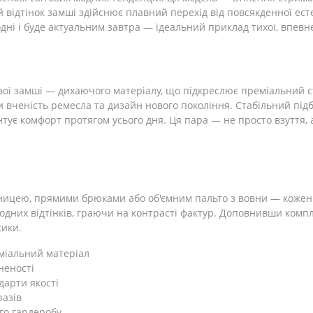
відтінок замші здійснює плавний перехід від повсякденної есте
одні і буде актуальним завтра — ідеальний приклад тихої, впевн
вої замші — дихаючого матеріалу, що підкреслює преміальний с
 вченість ремесла та дизайн нового покоління. Стабільний підб
антує комфорт протягом усього дня. Ця пара — не просто взуття
ницею, прямими брюками або об'ємним пальто з вовни — кожен в
олодних відтінків, граючи на контрасті фактур. Доповнивши ком
сики.
міальний матеріал
неності
дарти якості
разів
го гардеробу