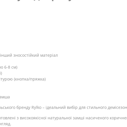
 інший зносостійкий матеріал
о 6-8 см)
)
ітурою (кнопка/пряжка)
замша
льського бренду Rylko – ідеальний вибір для стильного демісезо
товлені з високоякісної натуральної замші насиченого коричнево
игляд.