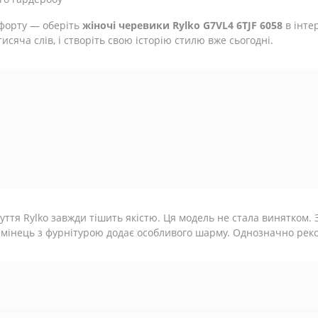
мфорту — оберіть
жіночі черевики Rylko G7VL4 6TJF 6058
в інте
тисяча слів, і створіть свою історію стилю вже сьогодні.
уття Rylko завжди тішить якістю. Ця модель не стала винятком. 
мінець з фурнітурою додає особливого шарму. Однозначно рек