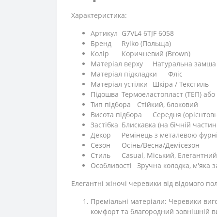
Характеристика:
Артикул
G7VL4 6TJF 6058
Бренд
Rylko (Польща)
Колір
Коричневий (Brown)
Матеріал верху
Натуральна замша
Матеріал підкладки
Фліс
Матеріал устілки
Шкіра / Текстиль
Підошва
Термоеластопласт (ТЕП) або
Тип підбора
Стійкий, блоковий
Висота підбора
Середня (орієнтовн
Застібка
Блискавка (на бічній частині
Декор
Ремінець з металевою фурн
Сезон
Осінь/Весна/Демісезон
Стиль
Casual, Міський, Елегантний
Особливості
Зручна колодка, м'яка 
Елегантні жіночі черевики від відомого по
Преміальні матеріали: Черевики виго
комфорт та благородний зовнішній в