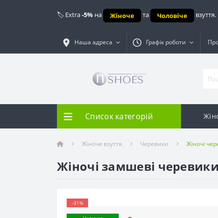
🏷️ Extra
-5%
на
та
взуття.
Жіноче
Чоловіче
Наша адреса
Графік роботи
Про
Список категорій
Жін
Жіноче взуття
Черевики
Жіночі чер
Жіночі замшеві черевики 
-31%