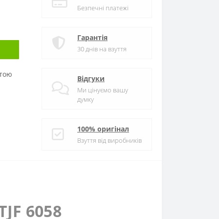
Безпечні платежі
Гарантія
30 днів на взуття
атою
Відгуки
Ми цінуємо вашу
думку
100% оригінал
Взуття від виробників
TJF 6058