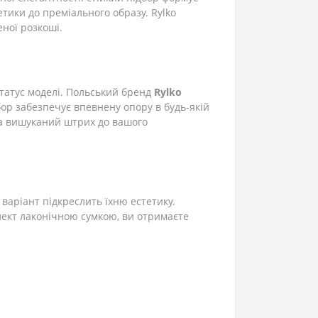
тики до преміального образу. Rylko
еної розкоші.
татус моделі. Польський бренд
Rylko
ор забезпечує впевнену опору в будь-якій
, а вишуканий штрих до вашого
аріант підкреслить їхню естетику.
плект лаконічною сумкою, ви отримаєте