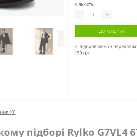
Кількість:
-
+
ДО КОШИКА
>
✓ Відправляємо з передопл
150 грн
ння
(0)
кому підборі Rylko
G7VL4 6