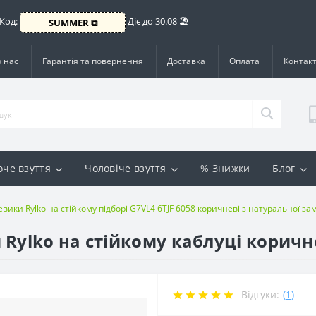
 Код:
Діє до 30.08 🏖️
SUMMER ⧉
 нас
Гарантія та повернення
Доставка
Оплата
Контак
оче взуття
Чоловіче взуття
% Знижки
Блог
евики Rylko на стійкому підборі G7VL4 6TJF 6058 коричневі з натуральної за
Rylko на стійкому каблуці коричне
Відгуки:
(1)