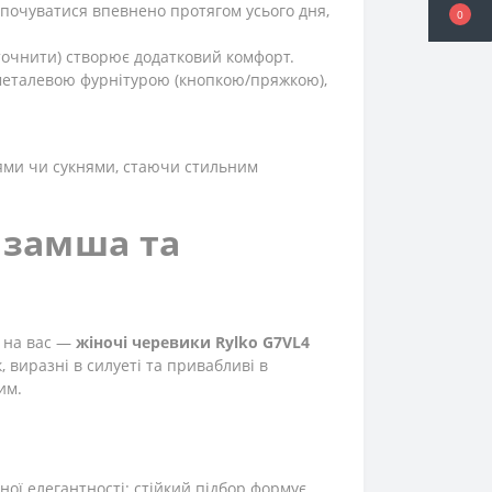
 почуватися впевнено протягом усього дня,
0
 уточнити) створює додатковий комфорт.
металевою фурнітурою (кнопкою/пряжкою),
ицями чи сукнями, стаючи стильним
а замша та
т на вас —
жіночі черевики Rylko G7VL4
, виразні в силуеті та привабливі в
им.
ної елегантності: стійкий підбор формує