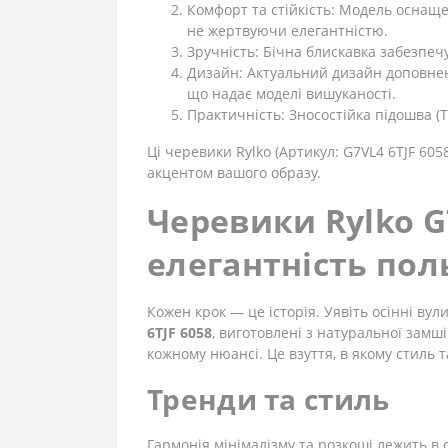
Комфорт та стійкість: Модель оснаще
не жертвуючи елегантністю.
Зручність: Бічна блискавка забезпечу
Дизайн: Актуальний дизайн доповне
що надає моделі вишуканості.
Практичність: Зносостійка підошва (Т
Ці черевики Rylko (Артикул: G7VL4 6TJF 60
акцентом вашого образу.
Черевики Rylko G
елегантність пол
Кожен крок — це історія. Уявіть осінні ву
6TJF 6058
, виготовлені з натуральної замші
кожному нюансі. Це взуття, в якому стиль
Тренди та стиль
Гармонія мінімалізму та розкоші лежить в 