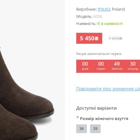
Виробник:
RYŁKO
,
Poland
Модель:
6058
Наявність:
Є в наявності
5 450₴
7 890₴
Акція закінчиться через:
00
00
49
29
:
:
:
днів
годин
хвилин
секунд
Повідомити про зниження ці
Доступні варіанти
*
Розмір жіночого взуття
36
39