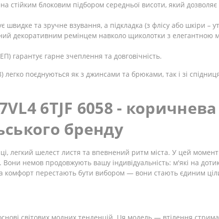
на стійким блоковим підбором середньої висоти, який дозволяє
є швидке та зручне взування, а підкладка (з флісу або шкіри –
ний декоративним ремінцем навколо щиколотки з елегантною 
ЕП) гарантує гарне зчеплення та довговічність.
58) легко поєднуються як з джинсами та брюками, так і зі спідн
7VL4 6TJF 6058 - коричнев
ьського бренду
лиці, легкий шелест листя та впевнений ритм міста. У цей момен
. Вони немов продовжують вашу індивідуальність: м'які на дотик
 та комфорт перестають бути вибором — вони стають єдиним ціл
основі світових модних тенденцій. Ця модель — втілення стрима